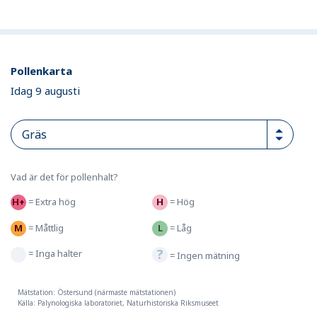
Pollenkarta
Idag 9 augusti
Vad är det för pollenhalt?
=
Extra hög
=
Hög
=
Måttlig
=
Låg
=
Inga halter
=
Ingen mätning
Mätstation: Östersund (närmaste mätstationen)
Källa: Palynologiska laboratoriet, Naturhistoriska Riksmuseet