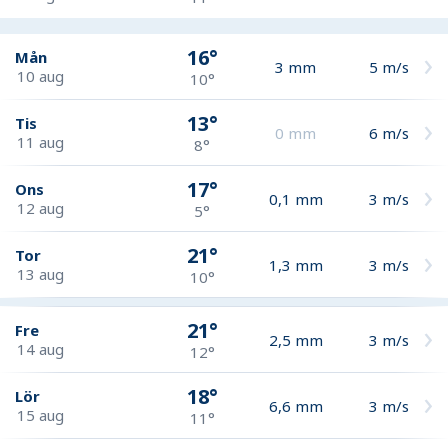
16°
Mån
3
mm
5
m/s
10 aug
10°
13°
Tis
0
mm
6
m/s
11 aug
8°
17°
Ons
0,1
mm
3
m/s
12 aug
5°
21°
Tor
1,3
mm
3
m/s
13 aug
10°
21°
Fre
2,5
mm
3
m/s
14 aug
12°
18°
Lör
6,6
mm
3
m/s
15 aug
11°