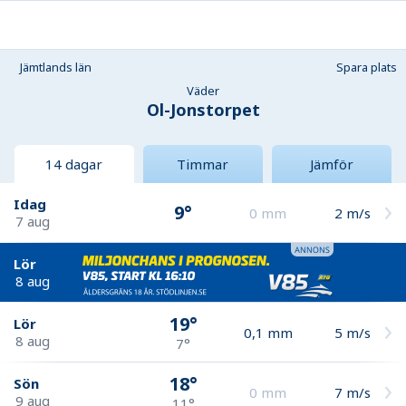
Jämtlands län
Spara plats
Väder
Ol-Jonstorpet
14 dagar
Timmar
Jämför
Idag
9°
0
mm
2
m/s
7 aug
Lör
8 aug
19°
Lör
0,1
mm
5
m/s
8 aug
7°
18°
Sön
0
mm
7
m/s
9 aug
11°