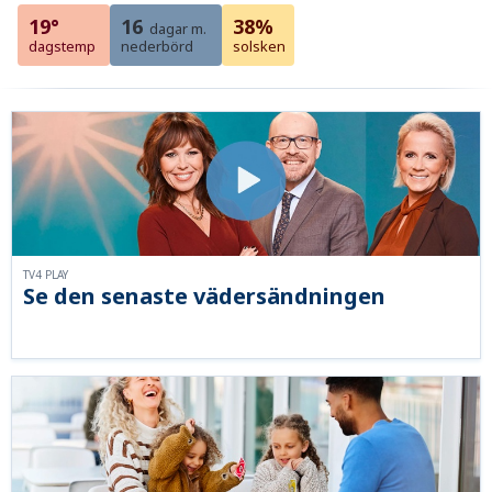
19°
16
38%
dagar m.
dagstemp
nederbörd
solsken
TV4 PLAY
Se den senaste vädersändningen