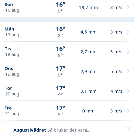
16°
Sön
19,7
mm
3
m/s
16 aug
9°
16°
Mån
4,5
mm
3
m/s
17 aug
8°
16°
Tis
2,7
mm
3
m/s
18 aug
8°
17°
Ons
2,9
mm
5
m/s
19 aug
9°
17°
Tor
0,1
mm
4
m/s
20 aug
9°
17°
Fre
0
mm
3
m/s
21 aug
9°
Augustivädret:
Så brukar det vara...