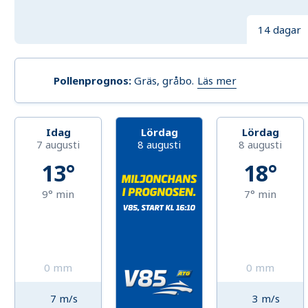
14 dagar
Läs mer
Pollenprognos
:
Gräs, gråbo
.
Idag
Lördag
Lördag
7 augusti
8 augusti
8 augusti
13°
18°
9°
min
7°
min
0
mm
0
mm
7
m/s
3
m/s