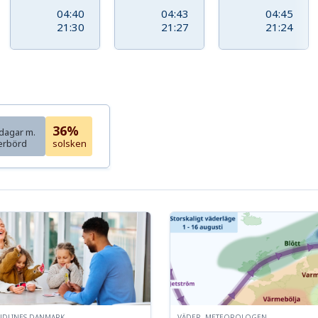
04:40
04:43
04:45
21:30
21:27
21:24
36%
dagar m.
erbörd
solsken
NDLINES DANMARK
VÄDER, METEOROLOGEN