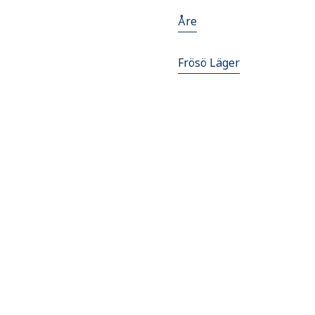
Åre
Frösö Läger