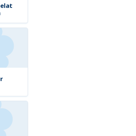
elat
a
r