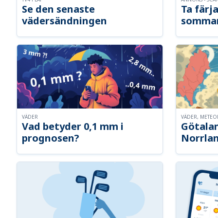
Se den senaste
Ta färja
vädersändningen
somma
VÄDER
VÄDER, METE
Vad betyder 0,1 mm i
Götalan
prognosen?
Norrla