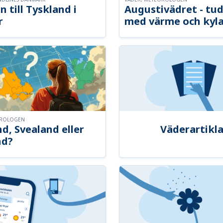
n till Tyskland i
Augustivädret - tud
r
med värme och kyl
OROLOGEN
d, Svealand eller
Väderartikla
nd?