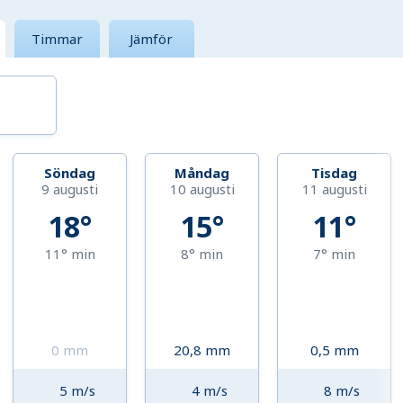
Timmar
Jämför
Söndag
Måndag
Tisdag
9 augusti
10 augusti
11 augusti
18°
15°
11°
11°
min
8°
min
7°
min
0
mm
20,8
mm
0,5
mm
5
m/s
4
m/s
8
m/s