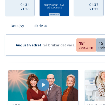
04:34
04:37
21:36
21:33
Detaljvy
Skriv ut
18°
15
Augustivädret:
Så brukar det vara...
dagstemp
ned
TV4 PLAY
ANNONS - SCA