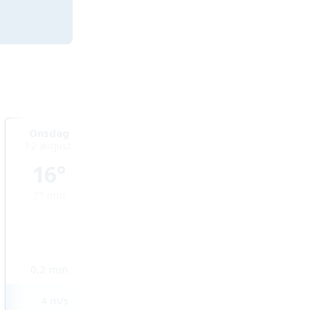
Onsdag
Torsdag
Fredag
12 augusti
13 augusti
14 augusti
16°
18°
17°
7°
min
9°
min
11°
min
0,2
mm
2,8
mm
3,6
mm
4
m/s
2
m/s
1
m/s