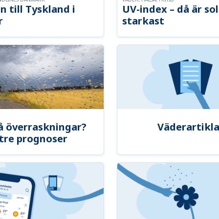
n till Tyskland i
UV-index – då är so
r
starkast
å överraskningar?
Väderartikla
tre prognoser