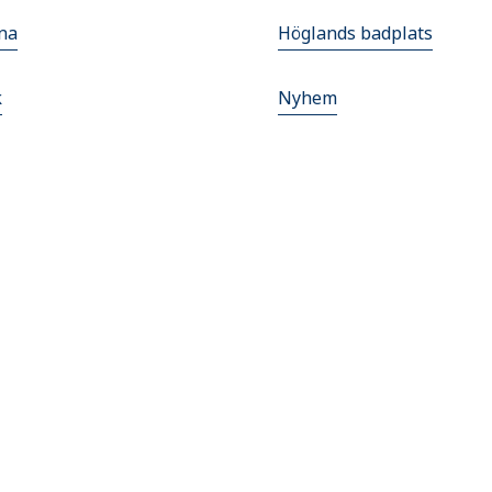
na
Höglands badplats
k
Nyhem