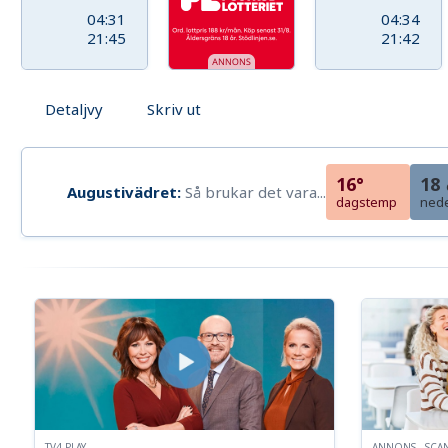
04:31
04:34
21:45
21:42
Detaljvy
Skriv ut
16°
18
Augustivädret:
Så brukar det vara...
dagstemp
ned
TV4 PLAY
ANNONS - SCA