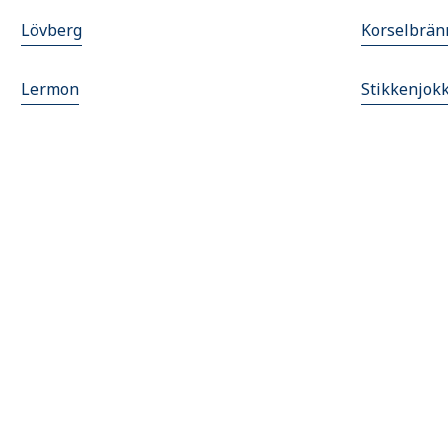
Lövberg
Korselbrän
Lermon
Stikkenjok