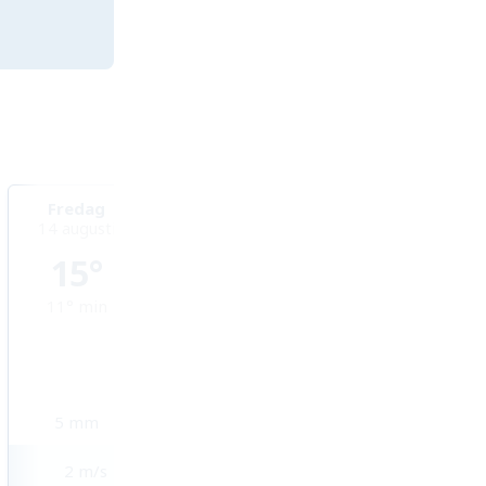
Fredag
Lördag
Söndag
14 augusti
15 augusti
16 augusti
15°
14°
13°
11°
min
10°
min
9°
min
5
mm
3,3
mm
5,7
mm
2
m/s
2
m/s
4
m/s