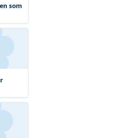
len som
r