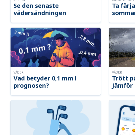
Se den senaste
Ta färja
vädersändningen
somma
VÄDER
VÄDER
Vad betyder 0,1 mm i
Trött p
prognosen?
Jämför 