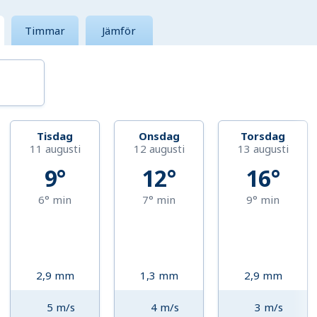
Timmar
Jämför
Tisdag
Onsdag
Torsdag
11 augusti
12 augusti
13 augusti
9°
12°
16°
6°
min
7°
min
9°
min
2,9
mm
1,3
mm
2,9
mm
5
m/s
4
m/s
3
m/s