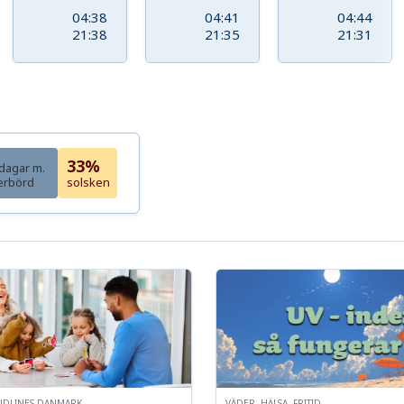
04:38
04:41
04:44
21:38
21:35
21:31
33%
dagar m.
erbörd
solsken
NDLINES DANMARK
VÄDER, HÄLSA, FRITID