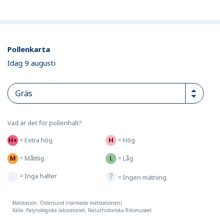
Pollenkarta
Idag 9 augusti
Vad är det för pollenhalt?
=
Extra hög
=
Hög
=
Måttlig
=
Låg
=
Inga halter
=
Ingen mätning
Mätstation: Östersund (närmaste mätstationen)
Källa: Palynologiska laboratoriet, Naturhistoriska Riksmuseet