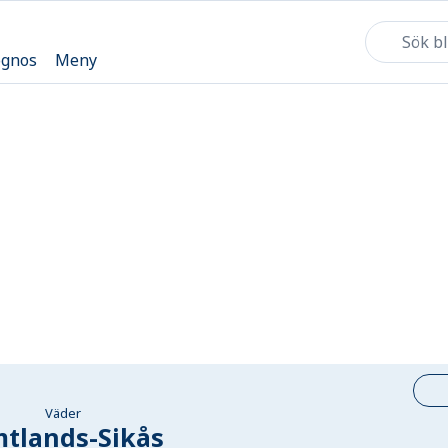
ognos
Meny
Väder
mtlands-Sikås