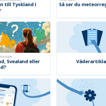
n till Tyskland i
Så ser du meteorre
r
OROLOGEN
d, Svealand eller
Väderartikla
nd?