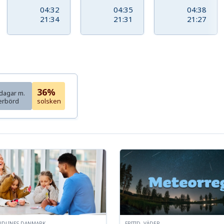
04:32
04:35
04:38
21:34
21:31
21:27
36%
dagar m.
erbörd
solsken
NDLINES DANMARK
FRITID, VÄDER