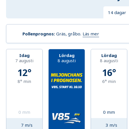
14 dagar
Läs mer
Pollenprognos
:
Gräs, gråbo
.
Idag
Lördag
Lördag
7 augusti
8 augusti
8 augusti
12°
16°
8°
min
6°
min
0
mm
0
mm
7
m/s
3
m/s