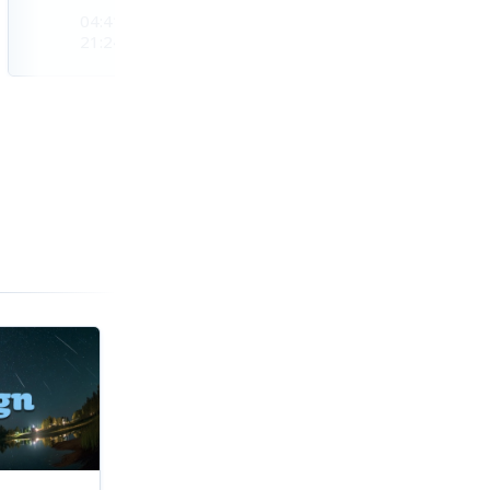
04:41
04:44
04:47
21:24
21:21
21:17