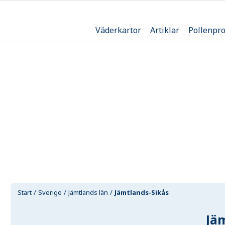
Väderkartor
Artiklar
Pollenpr
Start
Sverige
Jämtlands län
Jämtlands-Sikås
Jä