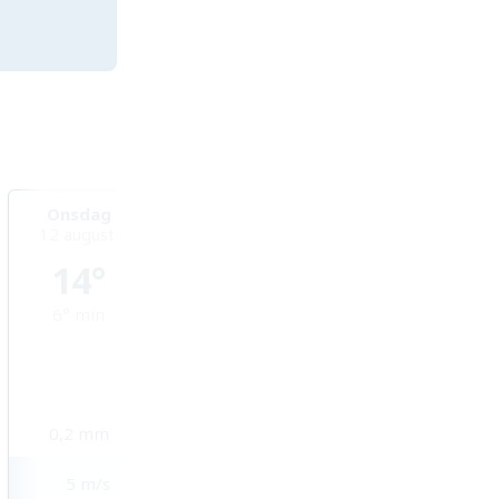
Onsdag
Torsdag
Fredag
12 augusti
13 augusti
14 augusti
14°
16°
17°
6°
min
7°
min
10°
min
0,2
mm
4,9
mm
2,4
mm
5
m/s
4
m/s
4
m/s