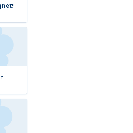
gnet!
r