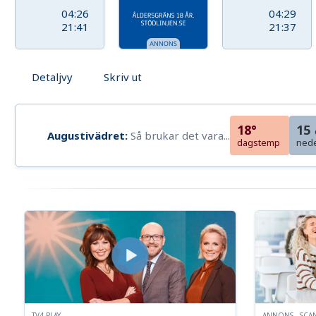
04:26
04:29
21:41
21:37
Detaljvy
Skriv ut
18°
15
Augustivädret:
Så brukar det vara...
dagstemp
ned
TV4 PLAY
ANNONS - SCA