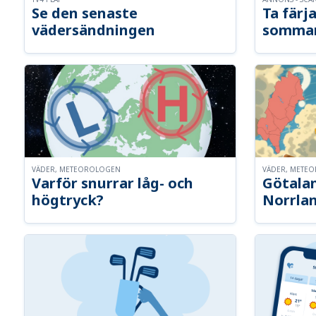
Se den senaste
Ta färja
vädersändningen
somma
VÄDER, METEOROLOGEN
VÄDER, METE
Varför snurrar låg- och
Götalan
högtryck?
Norrla