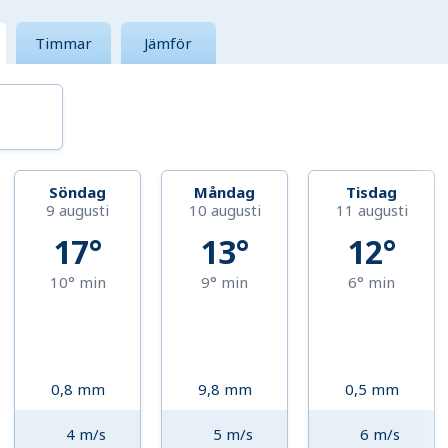
Timmar
Jämför
Söndag
Måndag
Tisdag
9 augusti
10 augusti
11 augusti
17°
13°
12°
10°
min
9°
min
6°
min
0,8
mm
9,8
mm
0,5
mm
4
m/s
5
m/s
6
m/s