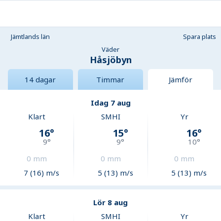
Jämtlands län
Spara plats
Väder
Håsjöbyn
14 dagar
Timmar
Jämför
Idag 7 aug
Klart
SMHI
Yr
16
°
15
°
16
°
9
°
9
°
10
°
0
mm
0
mm
0
mm
7 (16) m/s
5 (13) m/s
5 (13) m/s
Lör 8 aug
Klart
SMHI
Yr