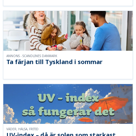
ANNONS - SCANDLINES DANMARK
Ta färjan till Tyskland i sommar
VÄDER, HÄLSA, FRITID
UV-index – då är solen som starkast