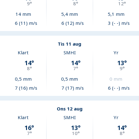
9
°
8
°
12
°
14
mm
5,4
mm
5,1
mm
6 (11) m/s
6 (12) m/s
3 (- -) m/s
Tis 11 aug
Klart
SMHI
Yr
14
°
14
°
13
°
8
°
7
°
9
°
0,5
mm
0,5
mm
0
mm
7 (16) m/s
7 (17) m/s
6 (- -) m/s
Ons 12 aug
Klart
SMHI
Yr
16
°
13
°
14
°
7
°
10
°
8
°