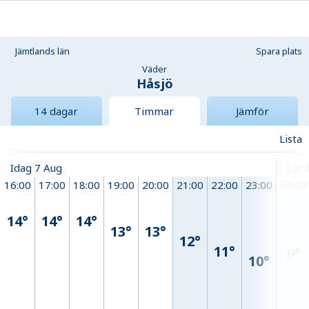
Jämtlands län
Spara plats
Väder
Håsjö
14 dagar
Timmar
Jämför
Lista
Idag 7 Aug
Lörd
16:00
17:00
18:00
19:00
20:00
21:00
22:00
23:00
00:00
14°
14°
14°
13°
13°
12°
11°
9°
10°