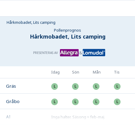
Hårkmobadet, Lits camping
Pollenprognos
Hårkmobadet, Lits camping
PRESENTERAS AV
Idag
Sön
Mån
Tis
Gräs
Gråbo
Al
Inga halter
.
Säsong ≈ feb-maj
.