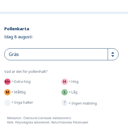
Pollenkarta
Idag 8 augusti
Vad är det för pollenhalt?
=
Extra hög
=
Hög
=
Måttlig
=
Låg
=
Inga halter
=
Ingen mätning
Mätstation: Östersund (närmaste mätstationen)
Källa: Palynologiska laboratoriet, Naturhistoriska Riksmuseet