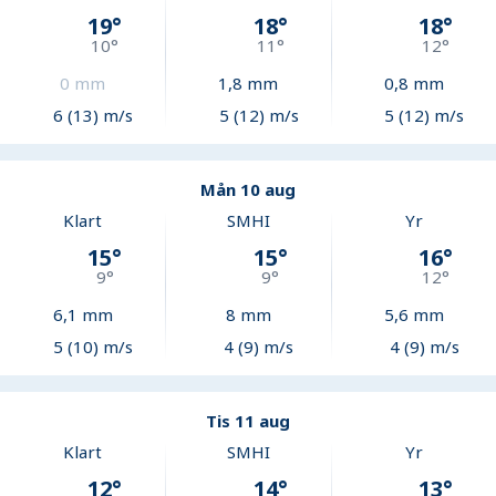
19
°
18
°
18
°
10
°
11
°
12
°
0
mm
1,8
mm
0,8
mm
6 (13) m/s
5 (12) m/s
5 (12) m/s
Mån 10 aug
Klart
SMHI
Yr
15
°
15
°
16
°
9
°
9
°
12
°
6,1
mm
8
mm
5,6
mm
5 (10) m/s
4 (9) m/s
4 (9) m/s
Tis 11 aug
Klart
SMHI
Yr
12
°
14
°
13
°