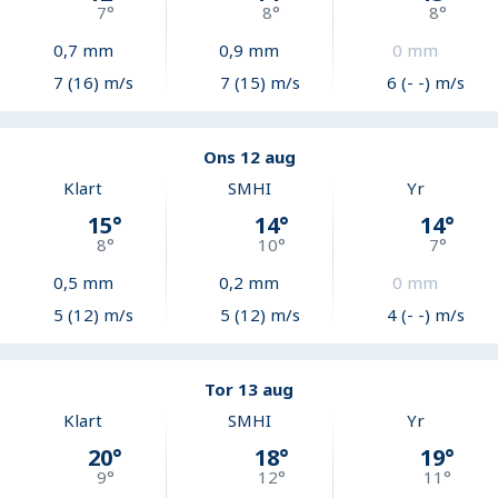
7
°
8
°
8
°
0,7
mm
0,9
mm
0
mm
7 (16) m/s
7 (15) m/s
6 (- -) m/s
Ons 12 aug
Klart
SMHI
Yr
15
°
14
°
14
°
8
°
10
°
7
°
0,5
mm
0,2
mm
0
mm
5 (12) m/s
5 (12) m/s
4 (- -) m/s
Tor 13 aug
Klart
SMHI
Yr
20
°
18
°
19
°
9
°
12
°
11
°