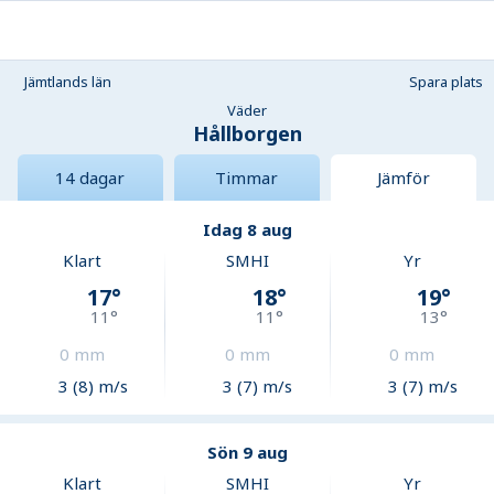
Jämtlands län
Spara plats
Väder
Hållborgen
14 dagar
Timmar
Jämför
Idag 8 aug
Klart
SMHI
Yr
17
°
18
°
19
°
11
°
11
°
13
°
0
mm
0
mm
0
mm
3 (8) m/s
3 (7) m/s
3 (7) m/s
Sön 9 aug
Klart
SMHI
Yr