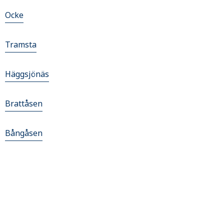
Ocke
Tramsta
Häggsjönäs
Brattåsen
Bångåsen