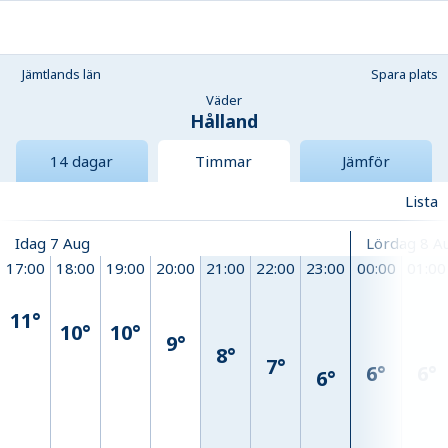
Jämtlands län
Spara plats
Väder
Hålland
14 dagar
Timmar
Jämför
Lista
Idag 7 Aug
Lördag 8 A
17:00
18:00
19:00
20:00
21:00
22:00
23:00
00:00
01:00
11°
10°
10°
9°
8°
7°
6°
6°
6°