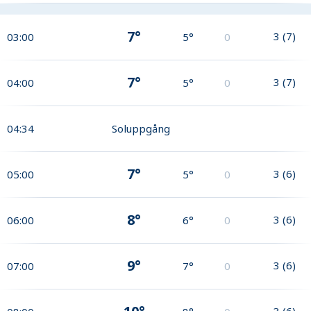
7°
3
(
7
)
03:00
5°
0
7°
3
(
7
)
04:00
5°
0
04:34
Soluppgång
7°
3
(
6
)
05:00
5°
0
8°
3
(
6
)
06:00
6°
0
9°
3
(
6
)
07:00
7°
0
3
(
6
)