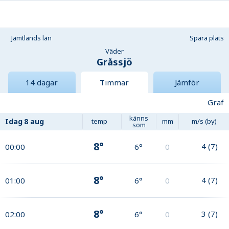
Jämtlands län
Spara plats
Väder
Gråssjö
14 dagar
Timmar
Jämför
Graf
känns
Idag
8 aug
temp
mm
m/s (by)
som
8°
4
(
7
)
00:00
6°
0
8°
4
(
7
)
01:00
6°
0
8°
3
(
7
)
02:00
6°
0