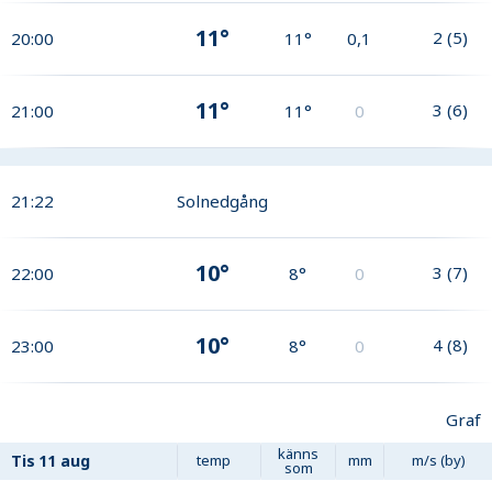
11°
2
(
5
)
20:00
11°
0,1
11°
3
(
6
)
21:00
11°
0
21:22
Solnedgång
10°
3
(
7
)
22:00
8°
0
10°
4
(
8
)
23:00
8°
0
Graf
känns
Tis
11 aug
temp
mm
m/s (by)
som