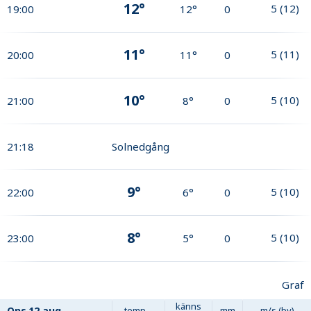
12°
5
(
12
)
19:00
12°
0
11°
5
(
11
)
20:00
11°
0
10°
5
(
10
)
21:00
8°
0
21:18
Solnedgång
9°
5
(
10
)
22:00
6°
0
8°
5
(
10
)
23:00
5°
0
Graf
känns
Ons
12 aug
temp
mm
m/s (by)