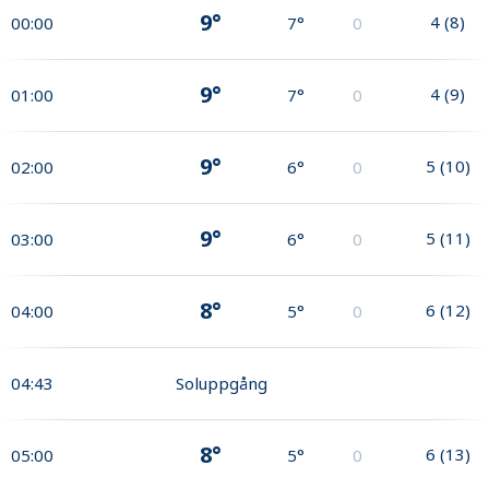
9°
4
(
8
)
00:00
7°
0
9°
4
(
9
)
01:00
7°
0
9°
5
(
10
)
02:00
6°
0
9°
5
(
11
)
03:00
6°
0
8°
6
(
12
)
04:00
5°
0
04:43
Soluppgång
8°
6
(
13
)
05:00
5°
0