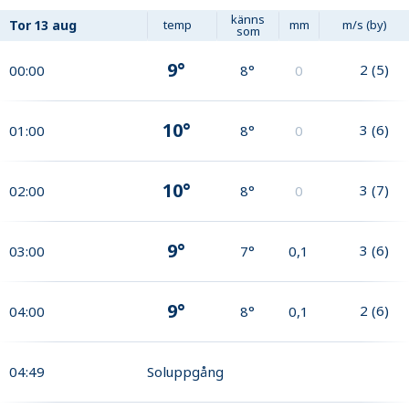
känns
Tor
13 aug
temp
mm
m/s (by)
som
9°
2
(
5
)
00:00
8°
0
10°
3
(
6
)
01:00
8°
0
10°
3
(
7
)
02:00
8°
0
9°
3
(
6
)
03:00
7°
0,1
9°
2
(
6
)
04:00
8°
0,1
04:49
Soluppgång