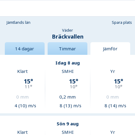
Jämtlands län
Spara plats
Väder
Bräckvallen
14 dagar
Timmar
Jämför
Idag 8 aug
Klart
SMHI
Yr
15
°
15
°
15
°
11
°
10
°
10
°
0
mm
0,2
mm
0
mm
4 (10) m/s
8 (13) m/s
8 (14) m/s
Sön 9 aug
Klart
SMHI
Yr