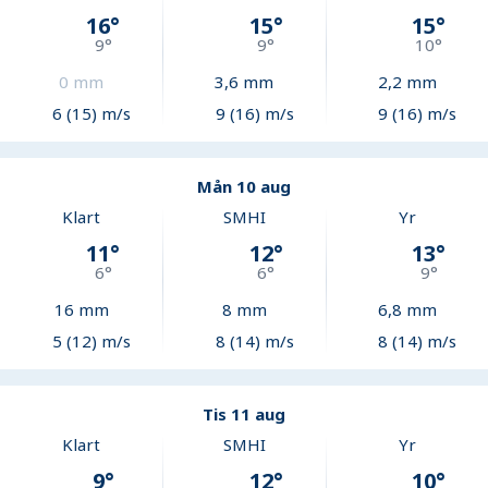
16
°
15
°
15
°
9
°
9
°
10
°
0
mm
3,6
mm
2,2
mm
6 (15) m/s
9 (16) m/s
9 (16) m/s
Mån 10 aug
Klart
SMHI
Yr
11
°
12
°
13
°
6
°
6
°
9
°
16
mm
8
mm
6,8
mm
5 (12) m/s
8 (14) m/s
8 (14) m/s
Tis 11 aug
Klart
SMHI
Yr
9
°
12
°
10
°