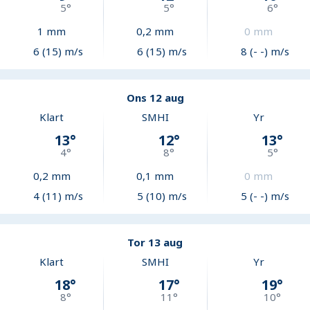
5
°
5
°
6
°
1
mm
0,2
mm
0
mm
6 (15) m/s
6 (15) m/s
8 (- -) m/s
Ons 12 aug
Klart
SMHI
Yr
13
°
12
°
13
°
4
°
8
°
5
°
0,2
mm
0,1
mm
0
mm
4 (11) m/s
5 (10) m/s
5 (- -) m/s
Tor 13 aug
Klart
SMHI
Yr
18
°
17
°
19
°
8
°
11
°
10
°