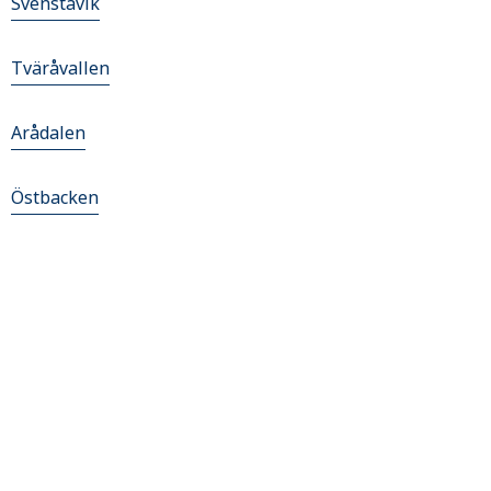
Svenstavik
Tväråvallen
Arådalen
Östbacken