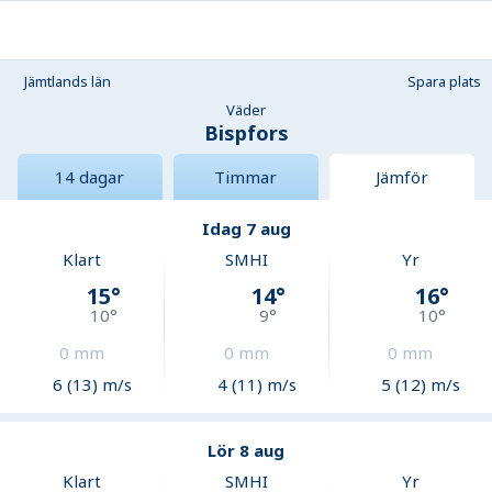
Jämtlands län
Spara plats
Väder
Bispfors
14 dagar
Timmar
Jämför
Idag 7 aug
Klart
SMHI
Yr
15
°
14
°
16
°
10
°
9
°
10
°
0
mm
0
mm
0
mm
6 (13) m/s
4 (11) m/s
5 (12) m/s
Lör 8 aug
Klart
SMHI
Yr