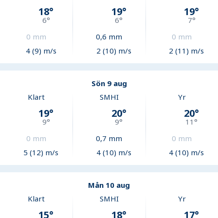
18
°
19
°
19
°
6
°
6
°
7
°
0
mm
0,6
mm
0
mm
4 (9) m/s
2 (10) m/s
2 (11) m/s
Sön 9 aug
Klart
SMHI
Yr
19
°
20
°
20
°
9
°
9
°
11
°
0
mm
0,7
mm
0
mm
5 (12) m/s
4 (10) m/s
4 (10) m/s
Mån 10 aug
Klart
SMHI
Yr
15
°
18
°
17
°