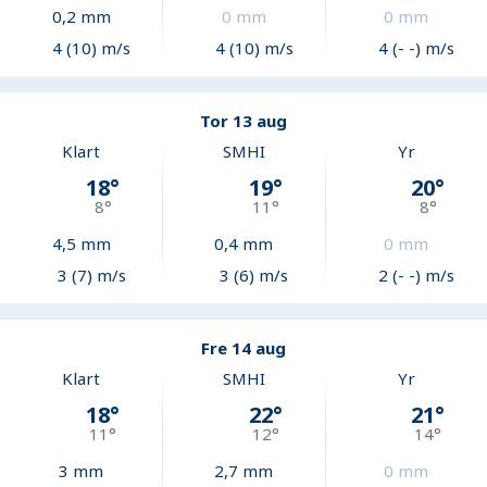
0,2
mm
0
mm
0
mm
4 (10) m/s
4 (10) m/s
4 (- -) m/s
Tor 13 aug
Klart
SMHI
Yr
18
°
19
°
20
°
8
°
11
°
8
°
4,5
mm
0,4
mm
0
mm
3 (7) m/s
3 (6) m/s
2 (- -) m/s
Fre 14 aug
Klart
SMHI
Yr
18
°
22
°
21
°
11
°
12
°
14
°
3
mm
2,7
mm
0
mm