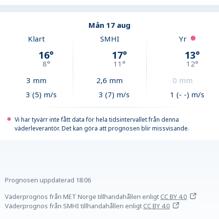
Mån 17 aug
Klart
SMHI
Yr
16
°
17
°
13
°
8
°
11
°
12
°
3
mm
2,6
mm
0
mm
3 (5) m/s
3 (7) m/s
1 (- -) m/s
Vi har tyvärr inte fått data för hela tidsintervallet från denna
väderleverantör. Det kan göra att prognosen blir missvisande.
Prognosen uppdaterad
18:06
Väderprognos från MET Norge tillhandahållen
enligt
CC BY 4.0
Väderprognos från SMHI tillhandahållen
enligt
CC BY 4.0