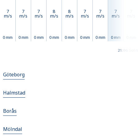
7
7
7
8
8
7
7
7
7
m/s
m/s
m/s
m/s
m/s
m/s
m/s
m/s
m/s
0 mm
0 mm
0 mm
0 mm
0 mm
0 mm
0 mm
0 mm
0 mm
21:06
Sol 
Göteborg
Halmstad
Borås
Mölndal