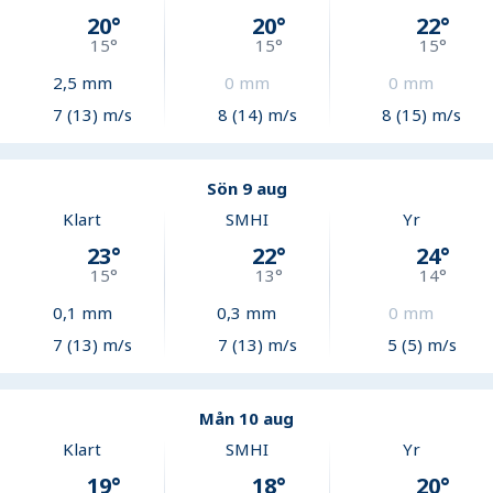
20
°
20
°
22
°
15
°
15
°
15
°
2,5
mm
0
mm
0
mm
7 (13) m/s
8 (14) m/s
8 (15) m/s
Sön 9 aug
Klart
SMHI
Yr
23
°
22
°
24
°
15
°
13
°
14
°
0,1
mm
0,3
mm
0
mm
7 (13) m/s
7 (13) m/s
5 (5) m/s
Mån 10 aug
Klart
SMHI
Yr
19
°
18
°
20
°