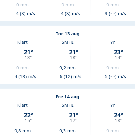
0
mm
0
mm
0
mm
4 (8) m/s
4 (8) m/s
3 (- -) m/s
Tor 13 aug
Klart
SMHI
Yr
21
°
21
°
23
°
13
°
18
°
14
°
0
mm
0,2
mm
0
mm
4 (13) m/s
6 (12) m/s
5 (- -) m/s
Fre 14 aug
Klart
SMHI
Yr
22
°
21
°
24
°
15
°
17
°
18
°
0,8
mm
0,3
mm
0
mm