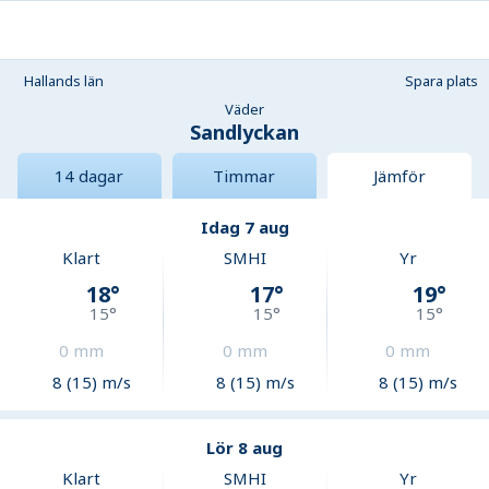
Hallands län
Spara plats
Väder
Sandlyckan
14 dagar
Timmar
Jämför
Idag 7 aug
Klart
SMHI
Yr
18
°
17
°
19
°
15
°
15
°
15
°
0
mm
0
mm
0
mm
8 (15) m/s
8 (15) m/s
8 (15) m/s
Lör 8 aug
Klart
SMHI
Yr