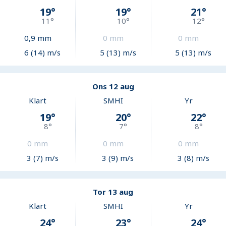
19
°
19
°
21
°
11
°
10
°
12
°
0,9
mm
0
mm
0
mm
6 (14) m/s
5 (13) m/s
5 (13) m/s
Ons 12 aug
Klart
SMHI
Yr
19
°
20
°
22
°
8
°
7
°
8
°
0
mm
0
mm
0
mm
3 (7) m/s
3 (9) m/s
3 (8) m/s
Tor 13 aug
Klart
SMHI
Yr
24
°
23
°
24
°