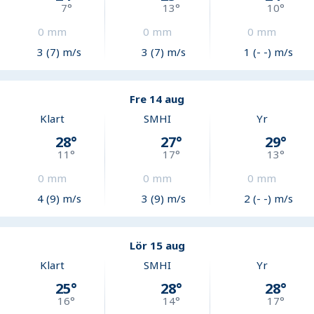
7
°
13
°
10
°
0
mm
0
mm
0
mm
3 (7) m/s
3 (7) m/s
1 (- -) m/s
Fre 14 aug
Klart
SMHI
Yr
28
°
27
°
29
°
11
°
17
°
13
°
0
mm
0
mm
0
mm
4 (9) m/s
3 (9) m/s
2 (- -) m/s
Lör 15 aug
Klart
SMHI
Yr
25
°
28
°
28
°
16
°
14
°
17
°