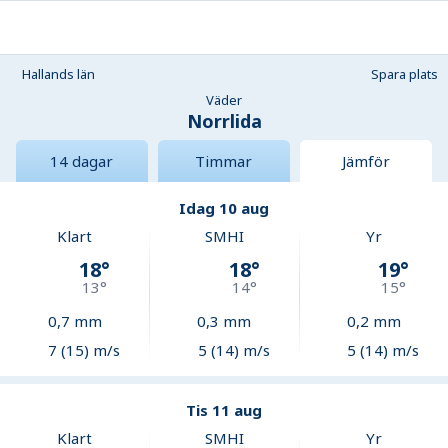
Hallands län
Spara plats
Väder
Norrlida
14 dagar
Timmar
Jämför
Idag 10 aug
Klart
SMHI
Yr
18
°
18
°
19
°
13
°
14
°
15
°
0,7
mm
0,3
mm
0,2
mm
7 (15) m/s
5 (14) m/s
5 (14) m/s
Tis 11 aug
Klart
SMHI
Yr