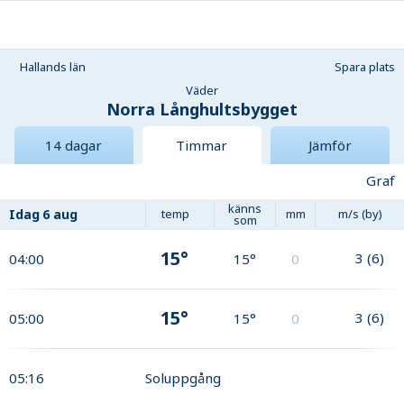
Hallands län
Spara plats
Väder
Norra Långhultsbygget
14 dagar
Timmar
Jämför
Graf
känns
Idag
6 aug
temp
mm
m/s (by)
som
15°
3
(
6
)
04:00
15°
0
15°
3
(
6
)
05:00
15°
0
05:16
Soluppgång