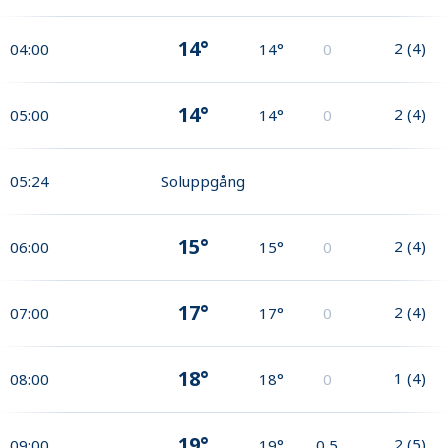
14°
2
(
4
)
04:00
14°
0
14°
2
(
4
)
05:00
14°
0
05:24
Soluppgång
15°
2
(
4
)
06:00
15°
0
17°
2
(
4
)
07:00
17°
0
18°
1
(
4
)
08:00
18°
0
19°
2
(
5
)
09:00
19°
0,5