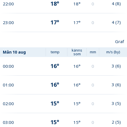
18°
4
(
8
)
22:00
18°
0
17°
4
(
7
)
23:00
17°
0
Graf
känns
Mån
10 aug
temp
mm
m/s (by)
som
16°
3
(
6
)
00:00
16°
0
16°
3
(
6
)
01:00
16°
0
15°
3
(
5
)
02:00
15°
0
15°
2
(
5
)
03:00
15°
0