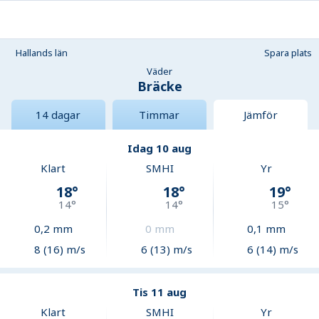
Hallands län
Spara plats
Väder
Bräcke
14 dagar
Timmar
Jämför
Idag 10 aug
Klart
SMHI
Yr
18
°
18
°
19
°
14
°
14
°
15
°
0,2
mm
0
mm
0,1
mm
8 (16) m/s
6 (13) m/s
6 (14) m/s
Tis 11 aug
Klart
SMHI
Yr