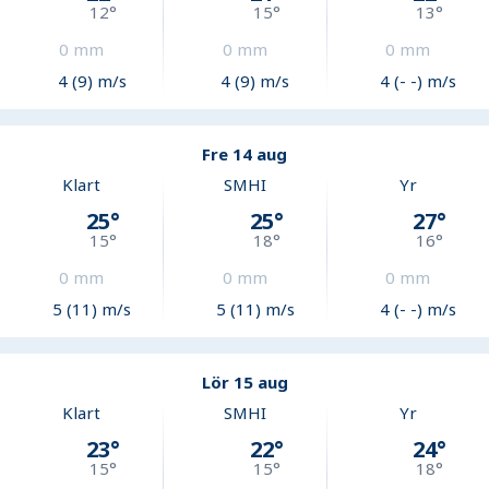
12
°
15
°
13
°
0
mm
0
mm
0
mm
4 (9) m/s
4 (9) m/s
4 (- -) m/s
Fre 14 aug
Klart
SMHI
Yr
25
°
25
°
27
°
15
°
18
°
16
°
0
mm
0
mm
0
mm
5 (11) m/s
5 (11) m/s
4 (- -) m/s
Lör 15 aug
Klart
SMHI
Yr
23
°
22
°
24
°
15
°
15
°
18
°