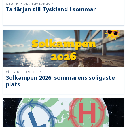
ANNONS - SCANDLINES DANMARK
Ta färjan till Tyskland i sommar
VÄDER, METEOROLOGEN
Solkampen 2026: sommarens soligaste
plats