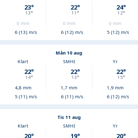
23
°
22
°
24
°
13
°
11
°
12
°
0
mm
0
mm
0
mm
6 (13) m/s
6 (12) m/s
5 (12) m/s
Mån 10 aug
Klart
SMHI
Yr
22
°
22
°
22
°
14
°
13
°
15
°
4,8
mm
1,7
mm
1,9
mm
5 (11) m/s
6 (11) m/s
6 (12) m/s
Tis 11 aug
Klart
SMHI
Yr
20
°
19
°
20
°