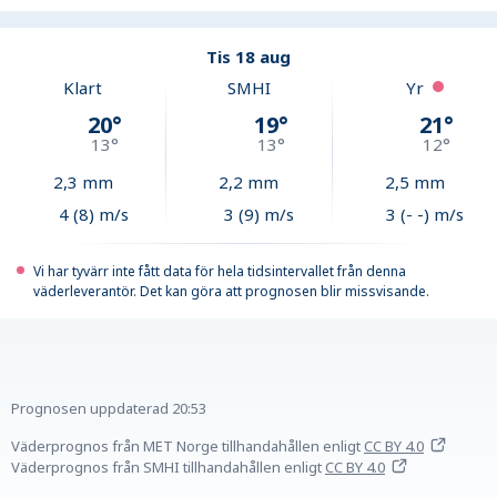
Tis 18 aug
Klart
SMHI
Yr
20
°
19
°
21
°
13
°
13
°
12
°
2,3
mm
2,2
mm
2,5
mm
4 (8) m/s
3 (9) m/s
3 (- -) m/s
Vi har tyvärr inte fått data för hela tidsintervallet från denna
väderleverantör. Det kan göra att prognosen blir missvisande.
Prognosen uppdaterad
20:53
Väderprognos från MET Norge tillhandahållen
enligt
CC BY 4.0
Väderprognos från SMHI tillhandahållen
enligt
CC BY 4.0