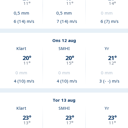
11
°
11
°
14
°
0,5
mm
0,5
mm
0
mm
6 (14) m/s
7 (14) m/s
6 (7) m/s
Ons 12 aug
Klart
SMHI
Yr
20
°
20
°
21
°
11
°
15
°
12
°
0
mm
0
mm
0
mm
4 (10) m/s
4 (10) m/s
3 (- -) m/s
Tor 13 aug
Klart
SMHI
Yr
23
°
23
°
23
°
13
°
17
°
11
°