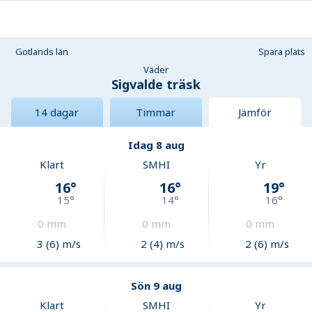
Gotlands län
Spara plats
Väder
Sigvalde träsk
14 dagar
Timmar
Jämför
Idag 8 aug
Klart
SMHI
Yr
16
°
16
°
19
°
15
°
14
°
16
°
0
mm
0
mm
0
mm
3 (6) m/s
2 (4) m/s
2 (6) m/s
Sön 9 aug
Klart
SMHI
Yr