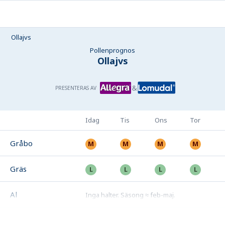
Ollajvs
Pollenprognos
Ollajvs
PRESENTERAS AV
Idag
Tis
Ons
Tor
Gråbo
Gräs
Al
Inga halter
.
Säsong ≈ feb-maj
.