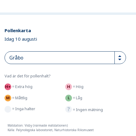
Pollenkarta
Idag 10 augusti
Vad är det för pollenhalt?
=
Extra hög
=
Hög
=
Måttlig
=
Låg
=
Inga halter
=
Ingen mätning
Mätstation: Visby (närmaste mätstationen)
Källa: Palynologiska laboratoriet, Naturhistoriska Riksmuseet