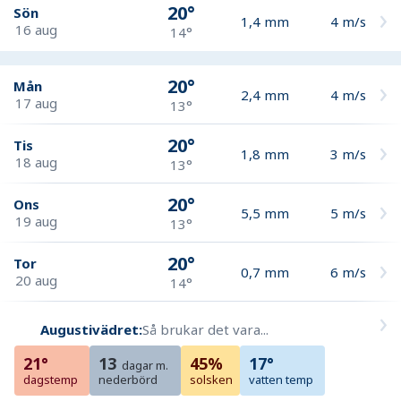
20°
Sön
1,4
mm
4
m/s
16 aug
14°
20°
Mån
2,4
mm
4
m/s
17 aug
13°
20°
Tis
1,8
mm
3
m/s
18 aug
13°
20°
Ons
5,5
mm
5
m/s
19 aug
13°
20°
Tor
0,7
mm
6
m/s
20 aug
14°
Augustivädret:
Så brukar det vara...
21°
13
45%
17°
dagar m.
dagstemp
nederbörd
solsken
vatten temp