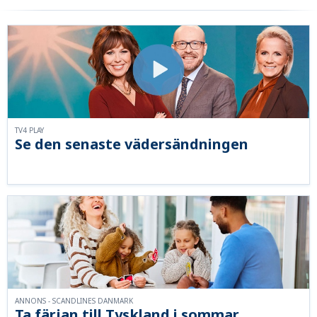
TV4 PLAY
Se den senaste vädersändningen
ANNONS - SCANDLINES DANMARK
Ta färjan till Tyskland i sommar