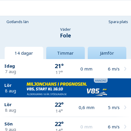
Gotlands län
Spara plats
Väder
Fole
14 dagar
Timmar
Jämför
21°
Idag
0
mm
6
m/s
7 aug
17°
Lör
8 aug
22°
Lör
0,6
mm
5
m/s
8 aug
14°
22°
Sön
0
mm
6
m/s
9 aug
14°