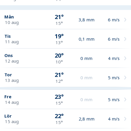
21°
Mån
3,8
mm
6
m/s
10 aug
15°
19°
Tis
0,1
mm
6
m/s
11 aug
13°
20°
Ons
0
mm
4
m/s
12 aug
10°
21°
Tor
0
mm
5
m/s
13 aug
12°
23°
Fre
0
mm
5
m/s
14 aug
15°
22°
Lör
2,8
mm
4
m/s
15 aug
15°