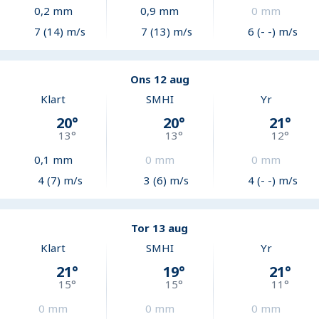
0,2
mm
0,9
mm
0
mm
7 (14) m/s
7 (13) m/s
6 (- -) m/s
Ons 12 aug
Klart
SMHI
Yr
20
°
20
°
21
°
13
°
13
°
12
°
0,1
mm
0
mm
0
mm
4 (7) m/s
3 (6) m/s
4 (- -) m/s
Tor 13 aug
Klart
SMHI
Yr
21
°
19
°
21
°
15
°
15
°
11
°
0
mm
0
mm
0
mm