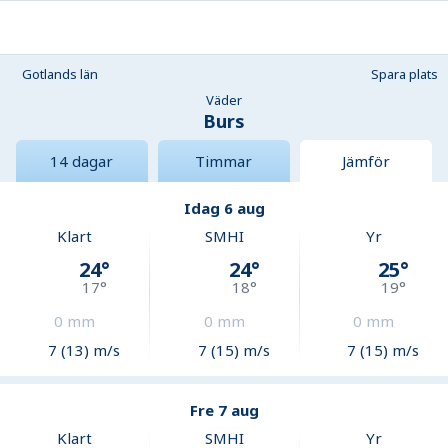
Gotlands län
Spara plats
Väder
Burs
14 dagar
Timmar
Jämför
Idag 6 aug
Klart
SMHI
Yr
24
°
24
°
25
°
17
°
18
°
19
°
0
mm
0
mm
0
mm
7 (13) m/s
7 (15) m/s
7 (15) m/s
Fre 7 aug
Klart
SMHI
Yr