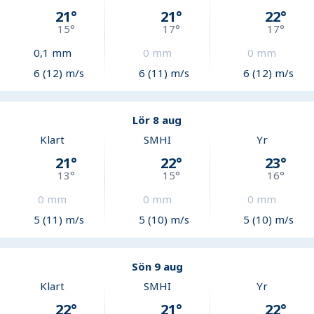
21
°
21
°
22
°
15
°
17
°
17
°
0,1
mm
0
mm
0
mm
6 (12) m/s
6 (11) m/s
6 (12) m/s
Lör 8 aug
Klart
SMHI
Yr
21
°
22
°
23
°
13
°
15
°
16
°
0
mm
0
mm
0
mm
5 (11) m/s
5 (10) m/s
5 (10) m/s
Sön 9 aug
Klart
SMHI
Yr
22
°
21
°
22
°