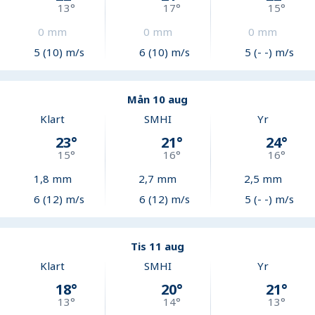
13
°
17
°
15
°
0
mm
0
mm
0
mm
5 (10) m/s
6 (10) m/s
5 (- -) m/s
Mån 10 aug
Klart
SMHI
Yr
23
°
21
°
24
°
15
°
16
°
16
°
1,8
mm
2,7
mm
2,5
mm
6 (12) m/s
6 (12) m/s
5 (- -) m/s
Tis 11 aug
Klart
SMHI
Yr
18
°
20
°
21
°
13
°
14
°
13
°