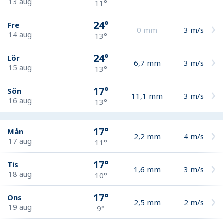
13 aug
11°
24°
Fre
0
mm
3
m/s
14 aug
13°
24°
Lör
6,7
mm
3
m/s
15 aug
13°
17°
Sön
11,1
mm
3
m/s
16 aug
13°
17°
Mån
2,2
mm
4
m/s
17 aug
11°
17°
Tis
1,6
mm
3
m/s
18 aug
10°
17°
Ons
2,5
mm
2
m/s
19 aug
9°