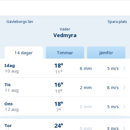
Gävleborgs län
Spara plats
Väder
Vedmyra
14 dagar
Timmar
Jämför
18°
Idag
6
mm
5
m/s
10 aug
11°
16°
Tis
2
mm
8
m/s
11 aug
10°
18°
Ons
0
mm
5
m/s
12 aug
7°
24°
Tor
0
mm
3
m/s