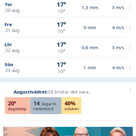
17°
Tor
1,3
mm
3
m/s
20 aug
10°
17°
Fre
0
mm
4
m/s
21 aug
10°
17°
Lör
0,6
mm
3
m/s
22 aug
10°
17°
Sön
1
mm
4
m/s
23 aug
10°
Augustivädret:
Så brukar det vara...
20°
14
40%
dagar m.
dagstemp
nederbörd
solsken