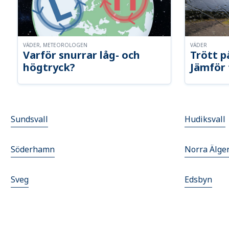
VÄDER, METEOROLOGEN
VÄDER
Varför snurrar låg- och
Trött p
högtryck?
Jämför 
Sundsvall
Hudiksvall
Söderhamn
Norra Älge
Sveg
Edsbyn