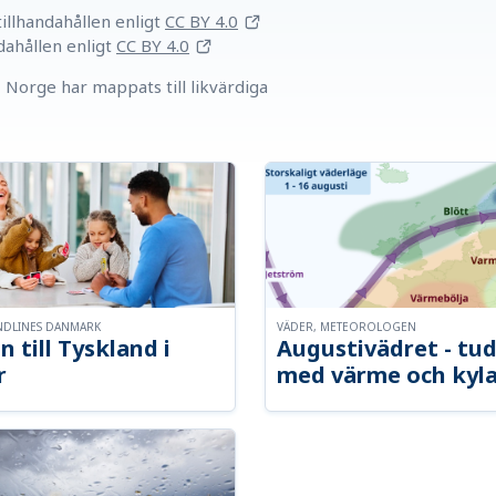
llhandahållen
enligt
CC BY 4.0
dahållen
enligt
CC BY 4.0
Norge har mappats till likvärdiga
NDLINES DANMARK
VÄDER, METEOROLOGEN
n till Tyskland i
Augustivädret - tud
r
med värme och kyl