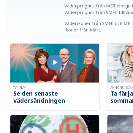
Väderprognos från MET Norge ti
Väderprognos från SMHI tillhan
Väderikoner från SMHI och MET 
ikoner från Klart.
TV4 PLAY
ANNONS - SCA
Se den senaste
Ta färja
vädersändningen
somma