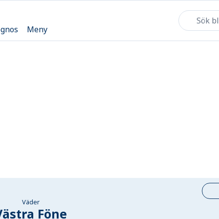
ognos
Meny
Väder
Västra Föne