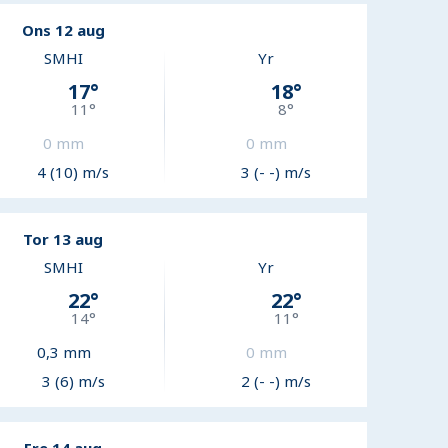
Ons 12 aug
SMHI
Yr
17
°
18
°
11
°
8
°
0
mm
0
mm
4 (10) m/s
3 (- -) m/s
Tor 13 aug
SMHI
Yr
22
°
22
°
14
°
11
°
0,3
mm
0
mm
3 (6) m/s
2 (- -) m/s