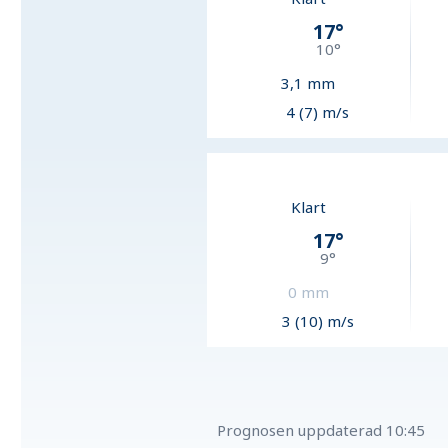
17
°
10
°
3,1
mm
4 (7) m/s
Klart
17
°
9
°
0
mm
3 (10) m/s
Prognosen uppdaterad
10:45