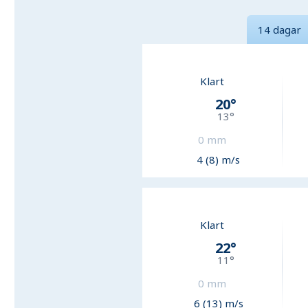
14 dagar
Klart
20
°
13
°
0
mm
4 (8) m/s
Klart
22
°
11
°
0
mm
6 (13) m/s