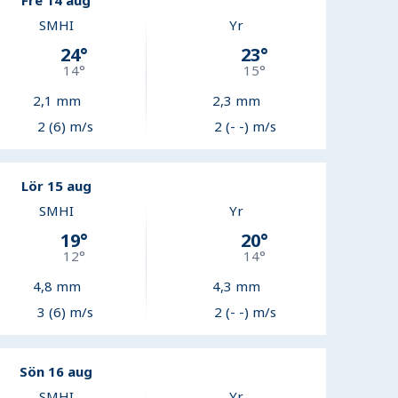
Fre 14 aug
SMHI
Yr
24
°
23
°
14
°
15
°
2,1
mm
2,3
mm
2 (6) m/s
2 (- -) m/s
Lör 15 aug
SMHI
Yr
19
°
20
°
12
°
14
°
4,8
mm
4,3
mm
3 (6) m/s
2 (- -) m/s
Sön 16 aug
SMHI
Yr