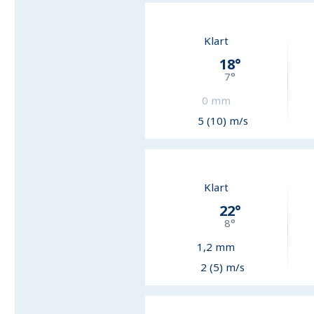
Klart
18
°
7
°
0
mm
5 (10) m/s
Klart
22
°
8
°
1,2
mm
2 (5) m/s