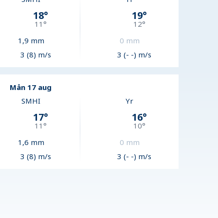
18
°
19
°
11
°
12
°
1,9
mm
0
mm
3 (8) m/s
3 (- -) m/s
Mån 17 aug
SMHI
Yr
17
°
16
°
11
°
10
°
1,6
mm
0
mm
3 (8) m/s
3 (- -) m/s