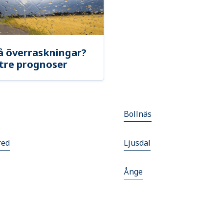
å överraskningar?
tre prognoser
Bollnäs
red
Ljusdal
Ånge