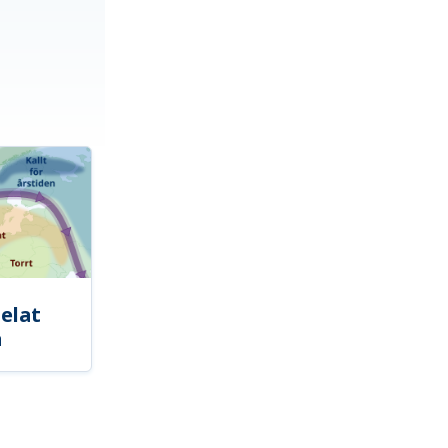
elat
a