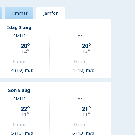
Timmar
Jämför
Idag 8 aug
SMHI
Yr
20
°
20
°
12
°
13
°
0
mm
0
mm
4 (10) m/s
4 (10) m/s
Sön 9 aug
SMHI
Yr
22
°
21
°
11
°
11
°
0
mm
0
mm
5 (13) m/s
6 (13) m/s