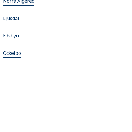
Norra Älgered
Ljusdal
Edsbyn
Ockelbo