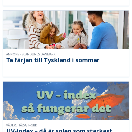
ANNONS - SCANDLINES DANMARK
Ta färjan till Tyskland i sommar
VÄDER, HÄLSA, FRITID
UV-index – då är solen som starkast