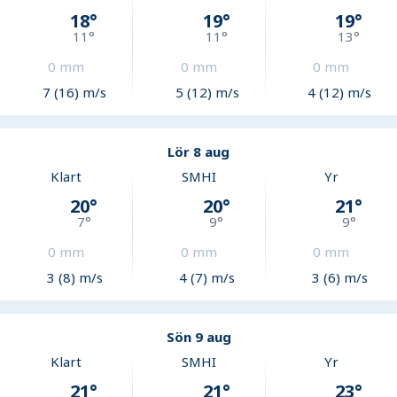
18
°
19
°
19
°
11
°
11
°
13
°
0
mm
0
mm
0
mm
7 (16) m/s
5 (12) m/s
4 (12) m/s
Lör 8 aug
Klart
SMHI
Yr
20
°
20
°
21
°
7
°
9
°
9
°
0
mm
0
mm
0
mm
3 (8) m/s
4 (7) m/s
3 (6) m/s
Sön 9 aug
Klart
SMHI
Yr
21
°
21
°
23
°