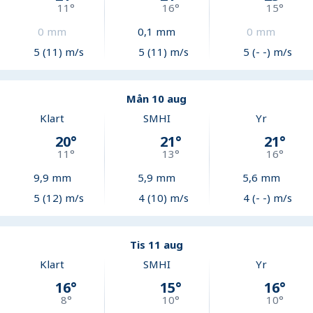
11
°
16
°
15
°
0
mm
0,1
mm
0
mm
5 (11) m/s
5 (11) m/s
5 (- -) m/s
Mån 10 aug
Klart
SMHI
Yr
20
°
21
°
21
°
11
°
13
°
16
°
9,9
mm
5,9
mm
5,6
mm
5 (12) m/s
4 (10) m/s
4 (- -) m/s
Tis 11 aug
Klart
SMHI
Yr
16
°
15
°
16
°
8
°
10
°
10
°