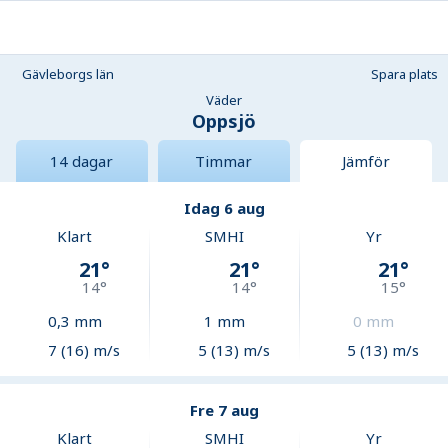
Gävleborgs län
Spara plats
Väder
Oppsjö
14 dagar
Timmar
Jämför
Idag 6 aug
Klart
SMHI
Yr
21
°
21
°
21
°
14
°
14
°
15
°
0,3
mm
1
mm
0
mm
7 (16) m/s
5 (13) m/s
5 (13) m/s
Fre 7 aug
Klart
SMHI
Yr