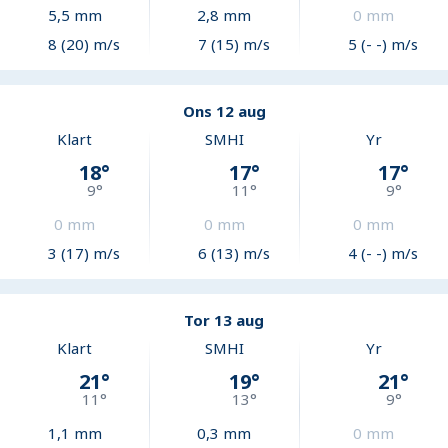
5,5
mm
2,8
mm
0
mm
8 (20) m/s
7 (15) m/s
5 (- -) m/s
Ons 12 aug
Klart
SMHI
Yr
18
°
17
°
17
°
9
°
11
°
9
°
0
mm
0
mm
0
mm
3 (17) m/s
6 (13) m/s
4 (- -) m/s
Tor 13 aug
Klart
SMHI
Yr
21
°
19
°
21
°
11
°
13
°
9
°
1,1
mm
0,3
mm
0
mm