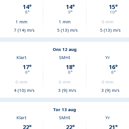
14
°
14
°
15
°
8
°
9
°
10
°
1
mm
1
mm
0
mm
7 (14) m/s
5 (13) m/s
5 (13) m/s
Ons 12 aug
Klart
SMHI
Yr
17
°
18
°
16
°
6
°
8
°
8
°
0
mm
0
mm
0
mm
4 (10) m/s
3 (9) m/s
3 (9) m/s
Tor 13 aug
Klart
SMHI
Yr
22
°
22
°
21
°