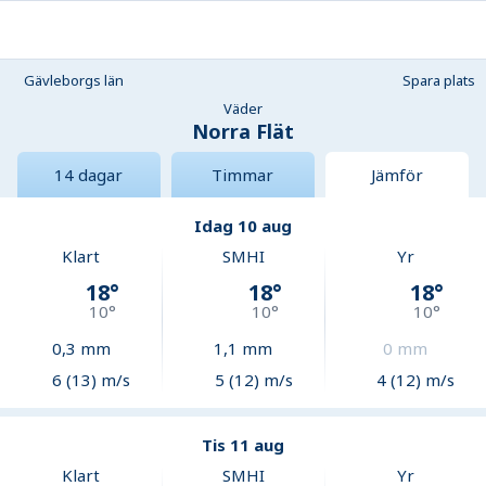
Gävleborgs län
Spara plats
Väder
Norra Flät
14 dagar
Timmar
Jämför
Idag 10 aug
Klart
SMHI
Yr
18
°
18
°
18
°
10
°
10
°
10
°
0,3
mm
1,1
mm
0
mm
6 (13) m/s
5 (12) m/s
4 (12) m/s
Tis 11 aug
Klart
SMHI
Yr