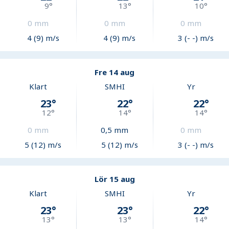
9
°
13
°
10
°
0
mm
0
mm
0
mm
4 (9) m/s
4 (9) m/s
3 (- -) m/s
Fre 14 aug
Klart
SMHI
Yr
23
°
22
°
22
°
12
°
14
°
14
°
0
mm
0,5
mm
0
mm
5 (12) m/s
5 (12) m/s
3 (- -) m/s
Lör 15 aug
Klart
SMHI
Yr
23
°
23
°
22
°
13
°
13
°
14
°