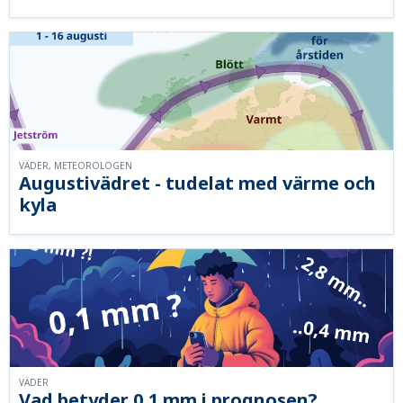
VÄDER, METEOROLOGEN
Augustivädret - tudelat med värme och
kyla
VÄDER
Vad betyder 0,1 mm i prognosen?