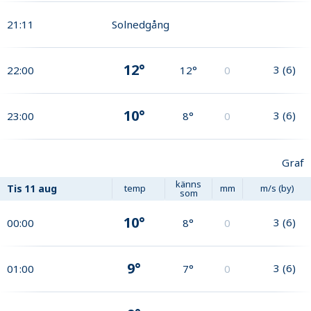
21:11
Solnedgång
12°
3
(
6
)
22:00
12°
0
10°
3
(
6
)
23:00
8°
0
Graf
känns
Tis
11 aug
temp
mm
m/s (by)
som
10°
3
(
6
)
00:00
8°
0
9°
3
(
6
)
01:00
7°
0