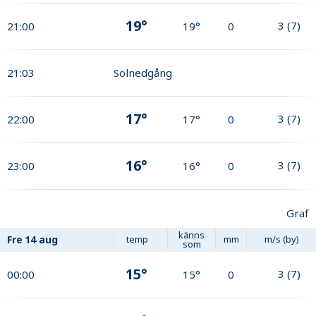
19°
3
(
7
)
21:00
19°
0
21:03
Solnedgång
17°
3
(
7
)
22:00
17°
0
16°
3
(
7
)
23:00
16°
0
Graf
känns
Fre
14 aug
temp
mm
m/s (by)
som
15°
3
(
7
)
00:00
15°
0