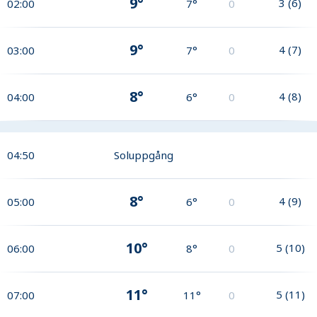
9°
3
(
6
)
02:00
7°
0
9°
4
(
7
)
03:00
7°
0
8°
4
(
8
)
04:00
6°
0
04:50
Soluppgång
8°
4
(
9
)
05:00
6°
0
10°
5
(
10
)
06:00
8°
0
11°
5
(
11
)
07:00
11°
0