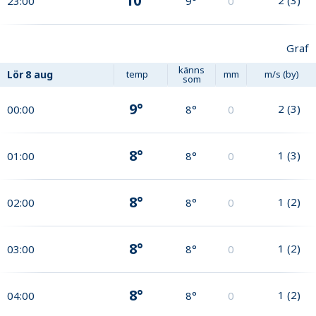
10°
23:00
9°
0
Graf
känns
Lör
8 aug
temp
mm
m/s (by)
som
9°
2
(
3
)
00:00
8°
0
8°
1
(
3
)
01:00
8°
0
8°
1
(
2
)
02:00
8°
0
8°
1
(
2
)
03:00
8°
0
8°
1
(
2
)
04:00
8°
0