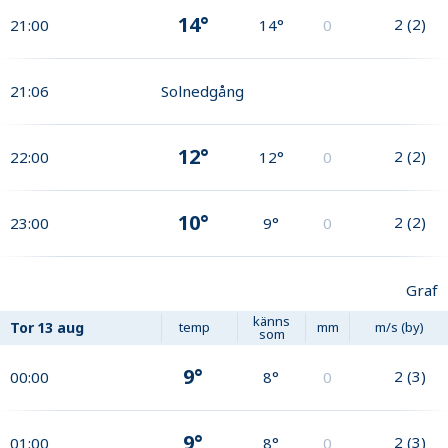
14°
2
(
2
)
21:00
14°
0
21:06
Solnedgång
12°
2
(
2
)
22:00
12°
0
10°
2
(
2
)
23:00
9°
0
Graf
känns
Tor
13 aug
temp
mm
m/s (by)
som
9°
2
(
3
)
00:00
8°
0
9°
2
(
3
)
01:00
8°
0