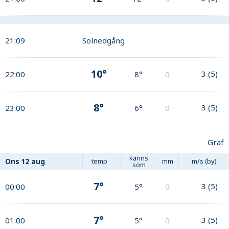
21:09
Solnedgång
10°
3
(
5
)
22:00
8°
0
8°
3
(
5
)
23:00
6°
0
Graf
känns
Ons
12 aug
temp
mm
m/s (by)
som
7°
3
(
5
)
00:00
5°
0
7°
3
(
5
)
01:00
5°
0