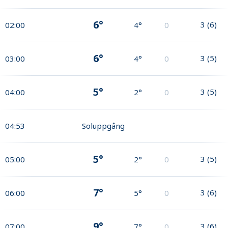
6°
3
(
6
)
02:00
4°
0
6°
3
(
5
)
03:00
4°
0
5°
3
(
5
)
04:00
2°
0
04:53
Soluppgång
5°
3
(
5
)
05:00
2°
0
7°
3
(
6
)
06:00
5°
0
9°
3
(
6
)
07:00
7°
0