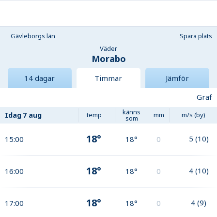
Gävleborgs län
Spara plats
Väder
Morabo
14 dagar
Timmar
Jämför
Graf
känns
Idag
7 aug
temp
mm
m/s (by)
som
18°
5
(
10
)
15:00
18°
0
18°
4
(
10
)
16:00
18°
0
18°
4
(
9
)
17:00
18°
0