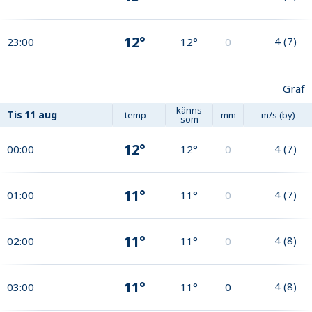
12°
4
(
7
)
23:00
12°
0
Graf
känns
Tis
11 aug
temp
mm
m/s (by)
som
12°
4
(
7
)
00:00
12°
0
11°
4
(
7
)
01:00
11°
0
11°
4
(
8
)
02:00
11°
0
11°
4
(
8
)
03:00
11°
0