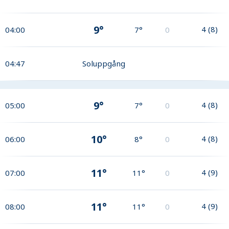
9°
4
(
8
)
04:00
7°
0
04:47
Soluppgång
9°
4
(
8
)
05:00
7°
0
10°
4
(
8
)
06:00
8°
0
11°
4
(
9
)
07:00
11°
0
11°
4
(
9
)
08:00
11°
0