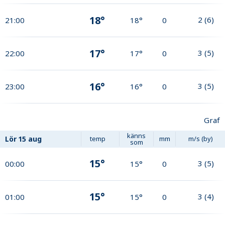
18°
2
(
6
)
21:00
18°
0
17°
3
(
5
)
22:00
17°
0
16°
3
(
5
)
23:00
16°
0
Graf
känns
Lör
15 aug
temp
mm
m/s (by)
som
15°
3
(
5
)
00:00
15°
0
15°
3
(
4
)
01:00
15°
0