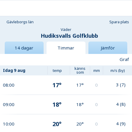
Gävleborgs län
Spara plats
Väder
Hudiksvalls Golfklubb
14 dagar
Timmar
Jämför
Graf
känns
Idag
9 aug
temp
mm
m/s (by)
som
17°
3
(
7
)
08:00
17°
0
18°
4
(
8
)
09:00
18°
0
20°
4
(
9
)
10:00
20°
0