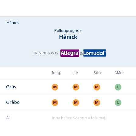
Hånick
Pollenprognos
Hånick
PRESENTERAS AV
Idag
Lör
Sön
Mån
Gräs
Gråbo
Al
Inga halter
.
Säsong ≈ feb-maj
.