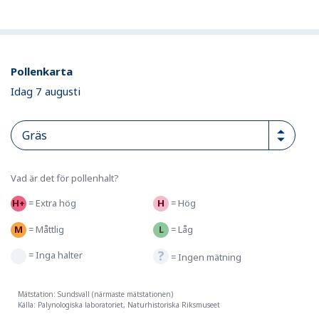
Pollenkarta
Idag 7 augusti
Vad är det för pollenhalt?
=
Extra hög
=
Hög
=
Måttlig
=
Låg
=
Inga halter
=
Ingen mätning
Mätstation: Sundsvall (närmaste mätstationen)
Källa: Palynologiska laboratoriet, Naturhistoriska Riksmuseet