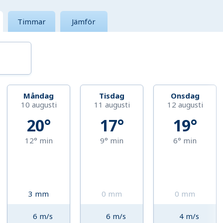
Timmar
Jämför
Måndag
Tisdag
Onsdag
10 augusti
11 augusti
12 augusti
20°
17°
19°
12°
min
9°
min
6°
min
3
mm
0
mm
0
mm
6
m/s
6
m/s
4
m/s