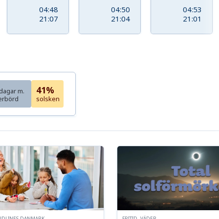
04:48
04:50
04:53
21:07
21:04
21:01
41%
dagar m.
erbörd
solsken
NDLINES DANMARK
FRITID, VÄDER