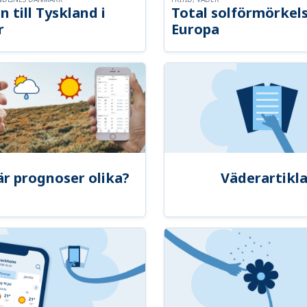
n till Tyskland i
Total solförmörkel
r
Europa
är prognoser olika?
Väderartikla