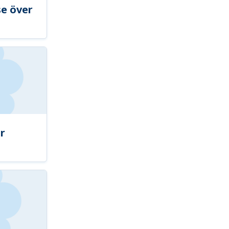
se över
r