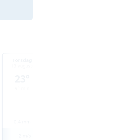
Torsdag
Fredag
Lördag
13 augusti
14 augusti
15 augusti
23°
23°
20°
9°
min
15°
min
14°
min
0,4
mm
1,2
mm
2
mm
2
m/s
4
m/s
4
m/s