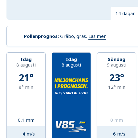
14 dagar
Läs mer
Pollenprognos
:
Gråbo, gräs
.
Idag
Idag
Söndag
8 augusti
8 augusti
9 augusti
21°
23°
8°
min
12°
min
0,1
mm
0
mm
4
m/s
6
m/s