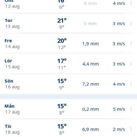
16°
0
mm
4
m/s
12 aug
6°
21°
Tor
0
mm
3
m/s
13 aug
9°
20°
Fre
1,9
mm
3
m/s
14 aug
12°
17°
Lör
4,4
mm
3
m/s
15 aug
11°
15°
Sön
7,2
mm
4
m/s
16 aug
9°
15°
Mån
0,2
mm
5
m/s
17 aug
8°
15°
Tis
6,9
mm
2
m/s
18 aug
8°