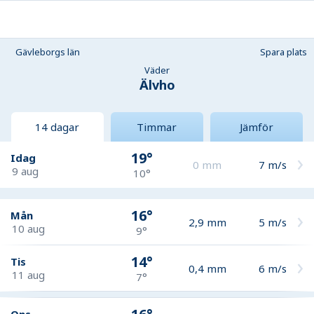
Gävleborgs län
Spara plats
Väder
Älvho
14 dagar
Timmar
Jämför
19°
Idag
0
mm
7
m/s
9 aug
10°
16°
Mån
2,9
mm
5
m/s
10 aug
9°
14°
Tis
0,4
mm
6
m/s
11 aug
7°
Ons