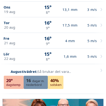
15°
Ons
13,1
mm
3
m/s
19 aug
8°
16°
Tor
17,5
mm
5
m/s
20 aug
9°
16°
Fre
4
mm
5
m/s
21 aug
9°
15°
Lör
1,6
mm
5
m/s
22 aug
8°
Augustivädret:
Så brukar det vara...
20°
16
40%
dagar m.
dagstemp
nederbörd
solsken