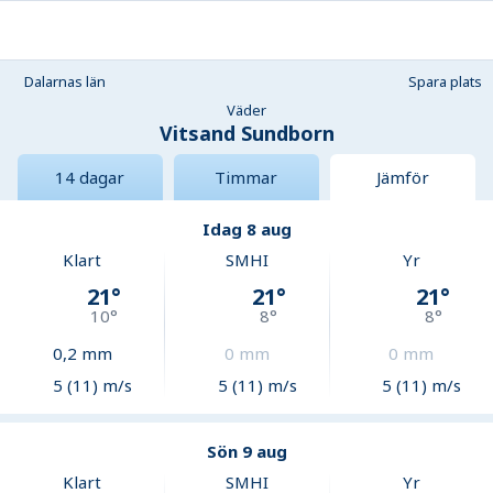
Dalarnas län
Spara plats
Väder
Vitsand Sundborn
14 dagar
Timmar
Jämför
Idag 8 aug
Klart
SMHI
Yr
21
°
21
°
21
°
10
°
8
°
8
°
0,2
mm
0
mm
0
mm
5 (11) m/s
5 (11) m/s
5 (11) m/s
Sön 9 aug
Klart
SMHI
Yr