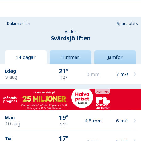
Dalarnas län
Spara plats
Väder
Svärdsjöliften
14 dagar
Timmar
Jämför
21°
Idag
0
mm
7
m/s
9 aug
14°
19°
Mån
4,8
mm
6
m/s
10 aug
11°
17°
Tis