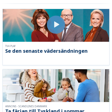
TV4 PLAY
Se den senaste vädersändningen
ANNONS - SCANDLINES DANMARK
Ta färjan till Tyskland i sommar