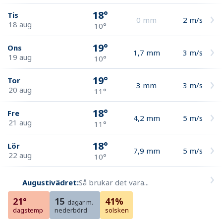
18°
Tis
0
mm
2
m/s
18 aug
10°
19°
Ons
1,7
mm
3
m/s
19 aug
10°
19°
Tor
3
mm
3
m/s
20 aug
11°
18°
Fre
4,2
mm
5
m/s
21 aug
11°
18°
Lör
7,9
mm
5
m/s
22 aug
10°
Augustivädret:
Så brukar det vara...
21°
15
41%
dagar m.
dagstemp
nederbörd
solsken