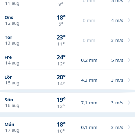
0
mm
5
m/s
11 aug
9°
18°
Ons
0
mm
4
m/s
12 aug
5°
23°
Tor
0
mm
3
m/s
13 aug
11°
24°
Fre
0,2
mm
5
m/s
14 aug
12°
20°
Lör
4,3
mm
3
m/s
15 aug
14°
19°
Sön
7,1
mm
3
m/s
16 aug
12°
18°
Mån
0,1
mm
3
m/s
17 aug
10°