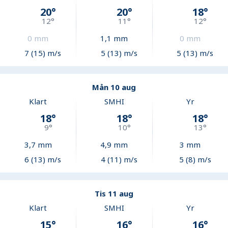
20
°
20
°
18
°
12
°
11
°
12
°
0
mm
1,1
mm
0
mm
7 (15) m/s
5 (13) m/s
5 (13) m/s
Mån 10 aug
Klart
SMHI
Yr
18
°
18
°
18
°
9
°
10
°
13
°
3,7
mm
4,9
mm
3
mm
6 (13) m/s
4 (11) m/s
5 (8) m/s
Tis 11 aug
Klart
SMHI
Yr
15
°
16
°
16
°