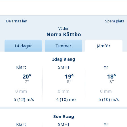
Dalarnas län
Spara plats
Väder
Norra Kättbo
14 dagar
Timmar
Jämför
Idag 8 aug
Klart
SMHI
Yr
20
°
19
°
18
°
7
°
8
°
8
°
0
mm
0
mm
0
mm
5 (12) m/s
4 (10) m/s
5 (10) m/s
Sön 9 aug
Klart
SMHI
Yr