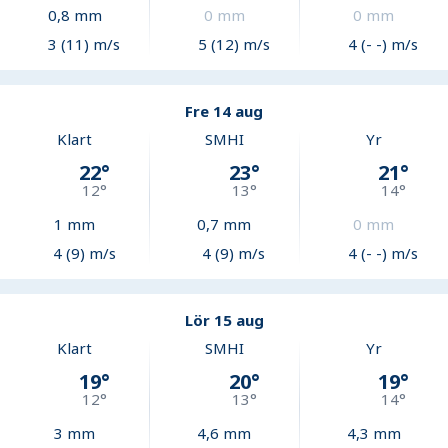
0,8
mm
0
mm
0
mm
3 (11) m/s
5 (12) m/s
4 (- -) m/s
Fre 14 aug
Klart
SMHI
Yr
22
°
23
°
21
°
12
°
13
°
14
°
1
mm
0,7
mm
0
mm
4 (9) m/s
4 (9) m/s
4 (- -) m/s
Lör 15 aug
Klart
SMHI
Yr
19
°
20
°
19
°
12
°
13
°
14
°
3
mm
4,6
mm
4,3
mm