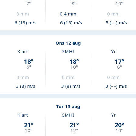
7
°
8
°
10
°
0
mm
0,4
mm
0
mm
6 (13) m/s
6 (15) m/s
5 (- -) m/s
Ons 12 aug
Klart
SMHI
Yr
18
°
18
°
17
°
6
°
10
°
8
°
0
mm
0
mm
0
mm
3 (8) m/s
3 (8) m/s
3 (- -) m/s
Tor 13 aug
Klart
SMHI
Yr
21
°
21
°
20
°
10
°
12
°
10
°