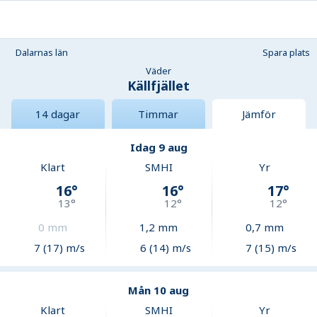
Dalarnas län
Spara plats
Väder
Källfjället
14 dagar
Timmar
Jämför
Idag 9 aug
Klart
SMHI
Yr
16
°
16
°
17
°
13
°
12
°
12
°
0
mm
1,2
mm
0,7
mm
7 (17) m/s
6 (14) m/s
7 (15) m/s
Mån 10 aug
Klart
SMHI
Yr