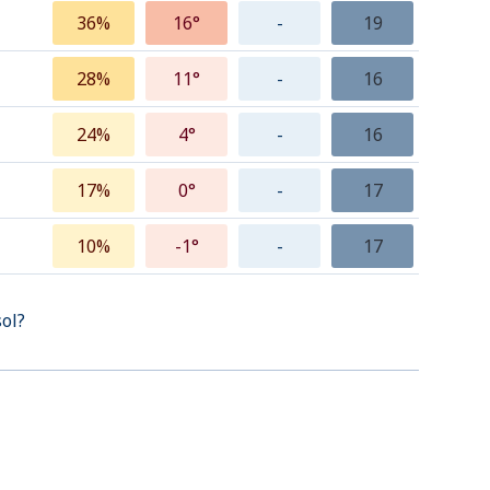
36%
16°
-
19
28%
11°
-
16
24%
4°
-
16
17%
0°
-
17
10%
-1°
-
17
sol?