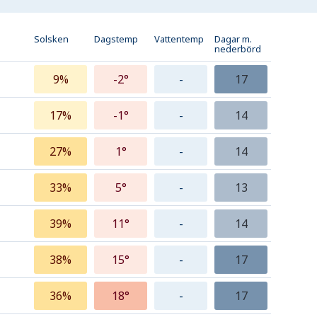
Solsken
Dagstemp
Vattentemp
Dagar m.
nederbörd
9%
-2°
-
17
17%
-1°
-
14
27%
1°
-
14
33%
5°
-
13
39%
11°
-
14
38%
15°
-
17
36%
18°
-
17