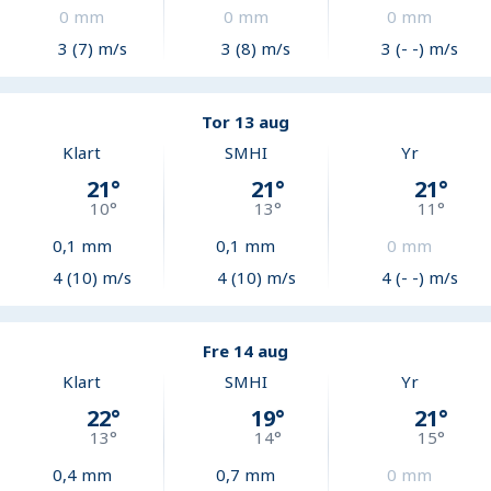
0
mm
0
mm
0
mm
3 (7) m/s
3 (8) m/s
3 (- -) m/s
Tor 13 aug
Klart
SMHI
Yr
21
°
21
°
21
°
10
°
13
°
11
°
0,1
mm
0,1
mm
0
mm
4 (10) m/s
4 (10) m/s
4 (- -) m/s
Fre 14 aug
Klart
SMHI
Yr
22
°
19
°
21
°
13
°
14
°
15
°
0,4
mm
0,7
mm
0
mm