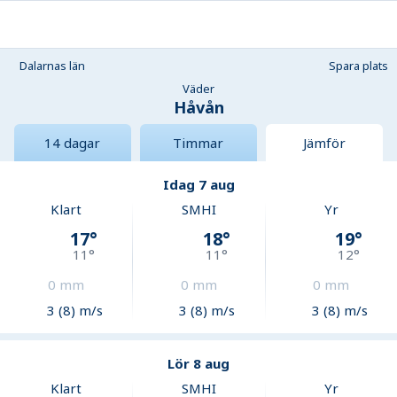
Dalarnas län
Spara plats
Väder
Håvån
14 dagar
Timmar
Jämför
Idag 7 aug
Klart
SMHI
Yr
17
°
18
°
19
°
11
°
11
°
12
°
0
mm
0
mm
0
mm
3 (8) m/s
3 (8) m/s
3 (8) m/s
Lör 8 aug
Klart
SMHI
Yr