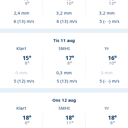
9
°
10
°
13
°
2,4
mm
3,2
mm
3,2
mm
6 (13) m/s
6 (13) m/s
5 (- -) m/s
Tis 11 aug
Klart
SMHI
Yr
15
°
17
°
16
°
8
°
8
°
10
°
0
mm
0,3
mm
0
mm
5 (12) m/s
5 (13) m/s
5 (- -) m/s
Ons 12 aug
Klart
SMHI
Yr
18
°
18
°
18
°
6
°
11
°
8
°