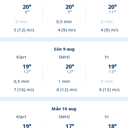
20
°
20
°
20
°
8
°
9
°
11
°
0
mm
0,5
mm
0
mm
5 (12) m/s
4 (9) m/s
4 (9) m/s
Sön 9 aug
Klart
SMHI
Yr
19
°
20
°
19
°
12
°
12
°
13
°
0,5
mm
1
mm
0
mm
7 (16) m/s
6 (12) m/s
6 (13) m/s
Mån 10 aug
Klart
SMHI
Yr
19
°
17
°
18
°