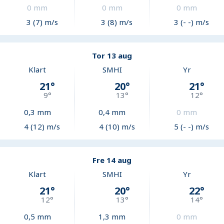
0
mm
0
mm
0
mm
3 (7) m/s
3 (8) m/s
3 (- -) m/s
Tor 13 aug
Klart
SMHI
Yr
21
°
20
°
21
°
9
°
13
°
12
°
0,3
mm
0,4
mm
0
mm
4 (12) m/s
4 (10) m/s
5 (- -) m/s
Fre 14 aug
Klart
SMHI
Yr
21
°
20
°
22
°
12
°
13
°
14
°
0,5
mm
1,3
mm
0
mm