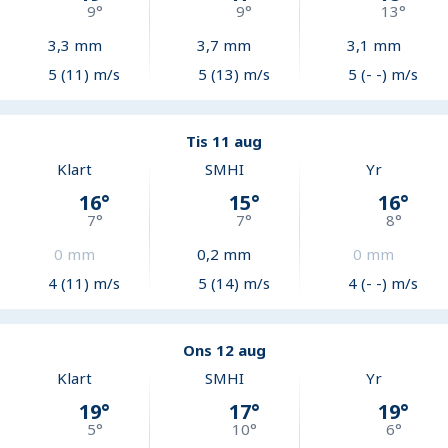
9
°
9
°
13
°
3,3
mm
3,7
mm
3,1
mm
5 (11) m/s
5 (13) m/s
5 (- -) m/s
Tis 11 aug
Klart
SMHI
Yr
16
°
15
°
16
°
7
°
7
°
8
°
0
mm
0,2
mm
0
mm
4 (11) m/s
5 (14) m/s
4 (- -) m/s
Ons 12 aug
Klart
SMHI
Yr
19
°
17
°
19
°
5
°
10
°
6
°