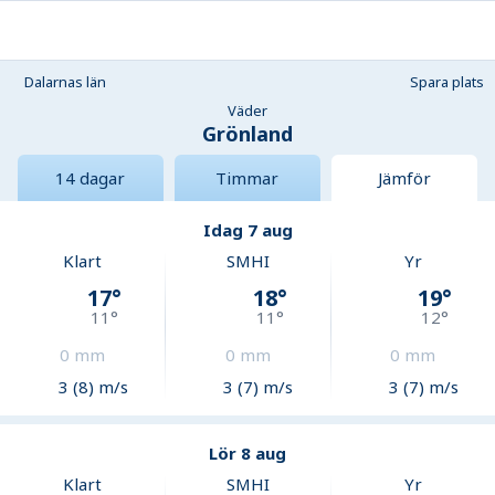
Dalarnas län
Spara plats
Väder
Grönland
14 dagar
Timmar
Jämför
Idag 7 aug
Klart
SMHI
Yr
17
°
18
°
19
°
11
°
11
°
12
°
0
mm
0
mm
0
mm
3 (8) m/s
3 (7) m/s
3 (7) m/s
Lör 8 aug
Klart
SMHI
Yr