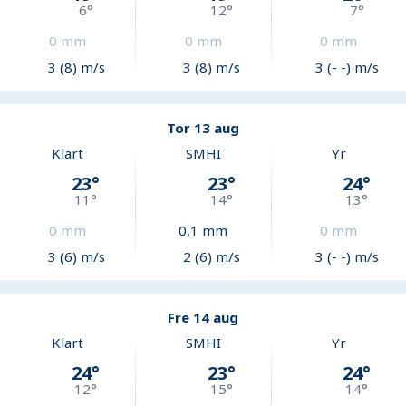
6
°
12
°
7
°
0
mm
0
mm
0
mm
3 (8) m/s
3 (8) m/s
3 (- -) m/s
Tor 13 aug
Klart
SMHI
Yr
23
°
23
°
24
°
11
°
14
°
13
°
0
mm
0,1
mm
0
mm
3 (6) m/s
2 (6) m/s
3 (- -) m/s
Fre 14 aug
Klart
SMHI
Yr
24
°
23
°
24
°
12
°
15
°
14
°