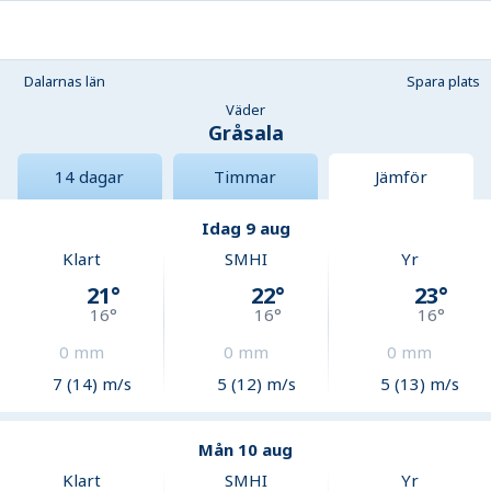
Dalarnas län
Spara plats
Väder
Gråsala
14 dagar
Timmar
Jämför
Idag 9 aug
Klart
SMHI
Yr
21
°
22
°
23
°
16
°
16
°
16
°
0
mm
0
mm
0
mm
7 (14) m/s
5 (12) m/s
5 (13) m/s
Mån 10 aug
Klart
SMHI
Yr