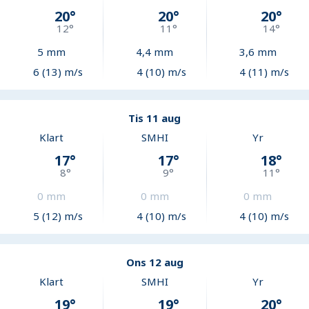
20
°
20
°
20
°
12
°
11
°
14
°
5
mm
4,4
mm
3,6
mm
6 (13) m/s
4 (10) m/s
4 (11) m/s
Tis 11 aug
Klart
SMHI
Yr
17
°
17
°
18
°
8
°
9
°
11
°
0
mm
0
mm
0
mm
5 (12) m/s
4 (10) m/s
4 (10) m/s
Ons 12 aug
Klart
SMHI
Yr
19
°
19
°
20
°