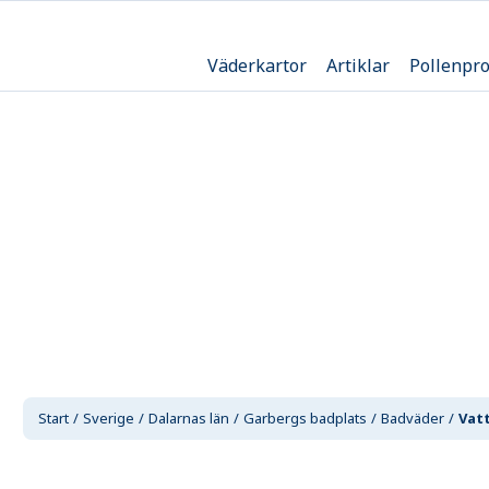
Väderkartor
Artiklar
Pollenpr
Start
Sverige
Dalarnas län
Garbergs badplats
Badväder
Vat