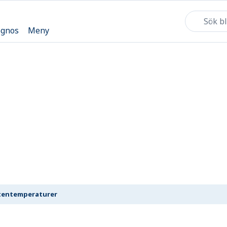
ognos
Meny
tentemperaturer