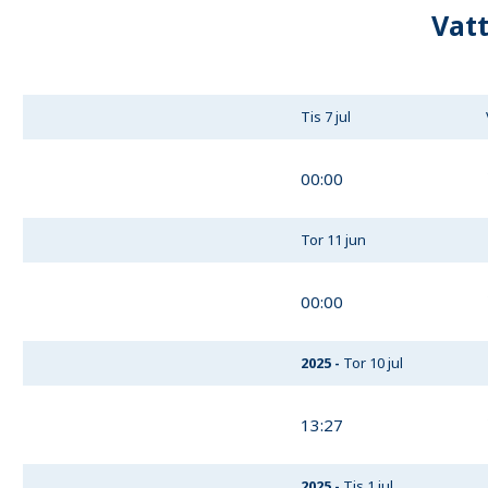
Vat
Tis 7 jul
00:00
Tor 11 jun
00:00
2025
-
Tor 10 jul
13:27
2025
-
Tis 1 jul