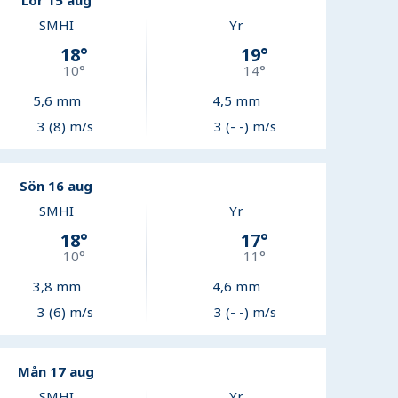
Lör 15 aug
SMHI
Yr
18
°
19
°
10
°
14
°
5,6
mm
4,5
mm
3 (8) m/s
3 (- -) m/s
Sön 16 aug
SMHI
Yr
18
°
17
°
10
°
11
°
3,8
mm
4,6
mm
3 (6) m/s
3 (- -) m/s
Mån 17 aug
SMHI
Yr