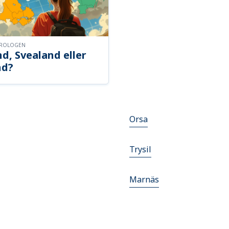
OROLOGEN
d, Svealand eller
nd?
Orsa
Trysil
Marnäs