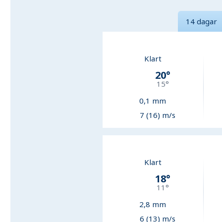
14 dagar
Klart
20
°
15
°
0,1
mm
7 (16) m/s
Klart
18
°
11
°
2,8
mm
6 (13) m/s