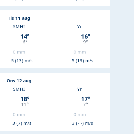
Tis 11 aug
SMHI
Yr
14
°
16
°
6
°
9
°
0
mm
0
mm
5 (13) m/s
5 (13) m/s
Ons 12 aug
SMHI
Yr
18
°
17
°
11
°
7
°
0
mm
0
mm
3 (7) m/s
3 (- -) m/s