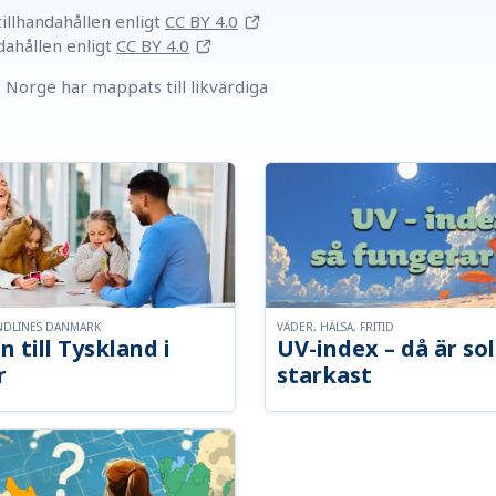
llhandahållen
enligt
CC BY 4.0
dahållen
enligt
CC BY 4.0
Norge har mappats till likvärdiga
NDLINES DANMARK
VÄDER, HÄLSA, FRITID
n till Tyskland i
UV-index – då är so
r
starkast