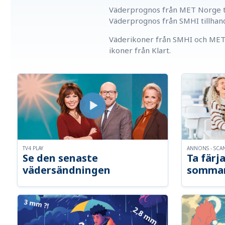
Väderprognos från MET Norge ti
Väderprognos från SMHI tillhan
Väderikoner från SMHI och MET 
ikoner från Klart.
TV4 PLAY
ANNONS - SCA
Se den senaste
Ta färja
vädersändningen
somma