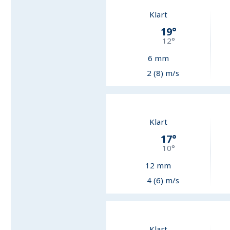
Klart
19
°
12
°
6
mm
2 (8) m/s
Klart
17
°
10
°
12
mm
4 (6) m/s
Klart