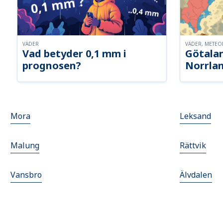
VÄDER
VÄDER, METE
Vad betyder 0,1 mm i
Götalan
prognosen?
Norrla
Mora
Leksand
Malung
Rättvik
Vansbro
Älvdalen