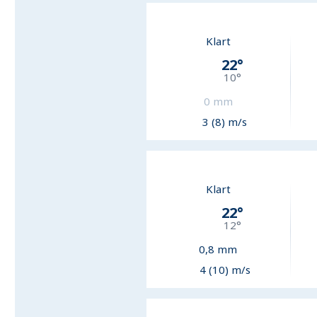
Klart
22
°
10
°
0
mm
3 (8) m/s
Klart
22
°
12
°
0,8
mm
4 (10) m/s