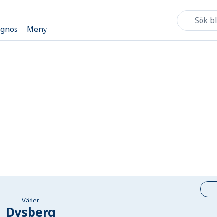
ognos
Meny
Väder
Dysberg