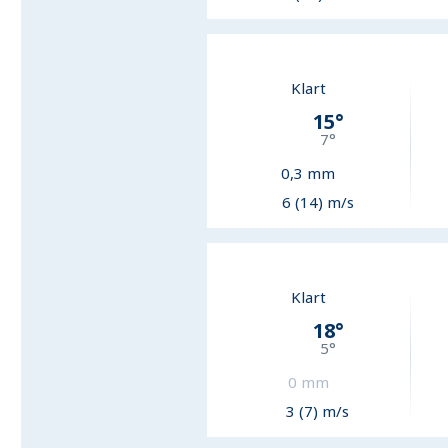
Klart
15
°
7
°
0,3
mm
6 (14) m/s
Klart
18
°
5
°
0
mm
3 (7) m/s