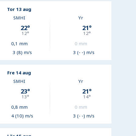
Tor 13 aug
SMHI
Yr
22
°
21
°
12
°
12
°
0,1
mm
0
mm
3 (8) m/s
3 (- -) m/s
Fre 14 aug
SMHI
Yr
23
°
21
°
13
°
14
°
0,8
mm
0
mm
4 (10) m/s
3 (- -) m/s