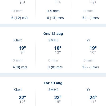
10
°
11
°
11
°
0
mm
0,4
mm
0
mm
6 (12) m/s
6 (13) m/s
5 (- -) m/s
Ons 12 aug
Klart
SMHI
Yr
19
°
18
°
19
°
8
°
12
°
10
°
0
mm
0
mm
0
mm
4 (9) m/s
3 (8) m/s
3 (- -) m/s
Tor 13 aug
Klart
SMHI
Yr
22
°
22
°
24
°
12
°
15
°
11
°