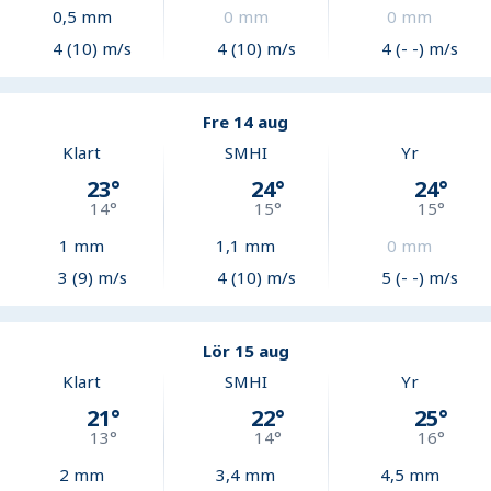
0,5
mm
0
mm
0
mm
4 (10) m/s
4 (10) m/s
4 (- -) m/s
Fre 14 aug
Klart
SMHI
Yr
23
°
24
°
24
°
14
°
15
°
15
°
1
mm
1,1
mm
0
mm
3 (9) m/s
4 (10) m/s
5 (- -) m/s
Lör 15 aug
Klart
SMHI
Yr
21
°
22
°
25
°
13
°
14
°
16
°
2
mm
3,4
mm
4,5
mm