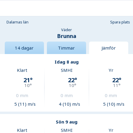
Dalarnas län
Spara plats
Väder
Brunna
14 dagar
Timmar
Jämför
Idag 8 aug
Klart
SMHI
Yr
21
°
22
°
22
°
10
°
10
°
11
°
0
mm
0
mm
0
mm
5 (11) m/s
4 (10) m/s
5 (10) m/s
Sön 9 aug
Klart
SMHI
Yr