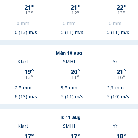
21
°
21
°
22
°
13
°
12
°
13
°
0
mm
0
mm
0
mm
6 (13) m/s
5 (11) m/s
5 (11) m/s
Mån 10 aug
Klart
SMHI
Yr
19
°
20
°
21
°
12
°
11
°
16
°
2,5
mm
3,5
mm
2,3
mm
6 (13) m/s
5 (11) m/s
5 (10) m/s
Tis 11 aug
Klart
SMHI
Yr
17
°
17
°
18
°