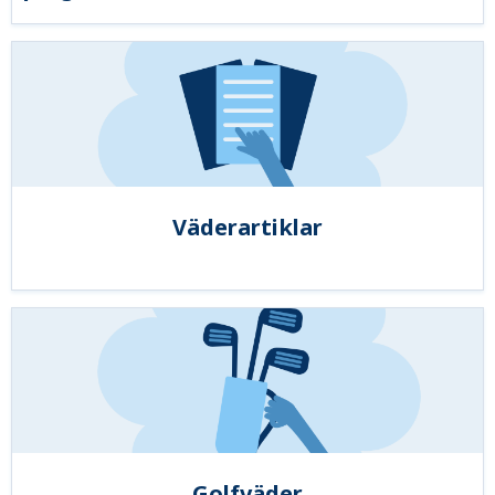
Väderartiklar
Golfväder