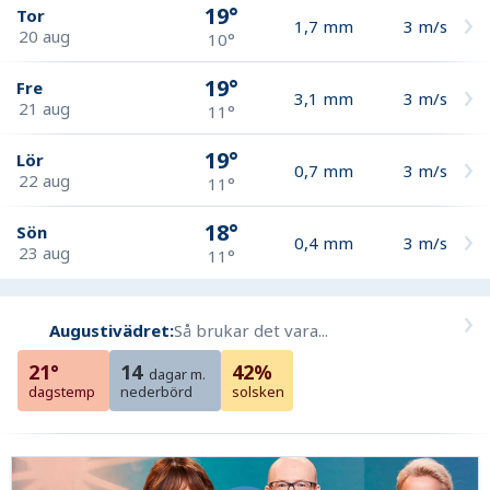
19°
Tor
1,7
mm
3
m/s
20 aug
10°
19°
Fre
3,1
mm
3
m/s
21 aug
11°
19°
Lör
0,7
mm
3
m/s
22 aug
11°
18°
Sön
0,4
mm
3
m/s
23 aug
11°
Augustivädret:
Så brukar det vara...
21°
14
42%
dagar m.
dagstemp
nederbörd
solsken