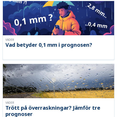
VÄDER
Vad betyder 0,1 mm i prognosen?
VÄDER
Trött på överraskningar? Jämför tre
prognoser