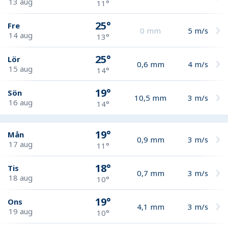
13 aug
11°
25°
Fre
0
mm
5
m/s
14 aug
13°
25°
Lör
0,6
mm
4
m/s
15 aug
14°
19°
Sön
10,5
mm
3
m/s
16 aug
14°
19°
Mån
0,9
mm
3
m/s
17 aug
11°
18°
Tis
0,7
mm
3
m/s
18 aug
10°
19°
Ons
4,1
mm
3
m/s
19 aug
10°