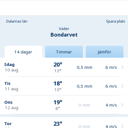
Dalarnas län
Spara plats
Väder
Bondarvet
14 dagar
Timmar
Jämför
20°
Idag
0,5
mm
6
m/s
10 aug
13°
18°
Tis
0,5
mm
6
m/s
11 aug
10°
19°
Ons
0
mm
4
m/s
12 aug
8°
23°
Tor
0
mm
4
m/s