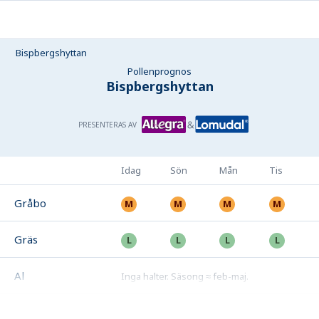
Bispbergshyttan
Pollenprognos
Bispbergshyttan
PRESENTERAS AV
Idag
Sön
Mån
Tis
Gråbo
Gräs
Al
Inga halter
.
Säsong ≈ feb-maj
.