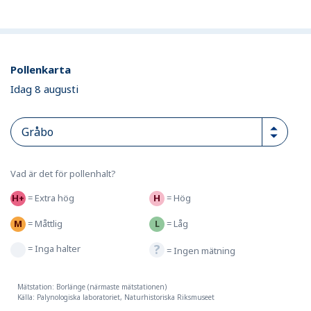
Pollenkarta
Idag 8 augusti
Vad är det för pollenhalt?
=
Extra hög
=
Hög
=
Måttlig
=
Låg
=
Inga halter
=
Ingen mätning
Mätstation: Borlänge (närmaste mätstationen)
Källa: Palynologiska laboratoriet, Naturhistoriska Riksmuseet