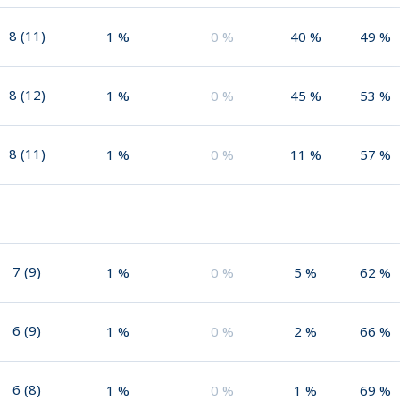
8
(
11
)
1
%
0
%
40
%
49
%
8
(
12
)
1
%
0
%
45
%
53
%
8
(
11
)
1
%
0
%
11
%
57
%
7
(
9
)
1
%
0
%
5
%
62
%
6
(
9
)
1
%
0
%
2
%
66
%
6
(
8
)
1
%
0
%
1
%
69
%