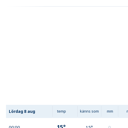
Lördag
8 aug
temp
känns som
mm
15°
00:00
15°
0