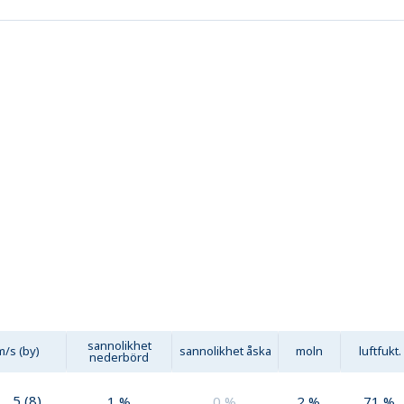
sannolikhet
m/s (by)
sannolikhet åska
moln
luftfukt.
nederbörd
5
(
8
)
1
%
0
%
2
%
71
%