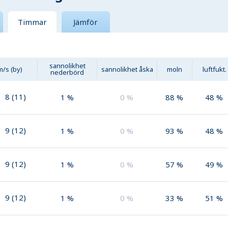
Timmar
Jämför
sannolikhet
m/s (by)
sannolikhet åska
moln
luftfukt.
nederbörd
8
(
11
)
1
%
0
%
88
%
48
%
9
(
12
)
1
%
0
%
93
%
48
%
9
(
12
)
1
%
0
%
57
%
49
%
9
(
12
)
1
%
0
%
33
%
51
%