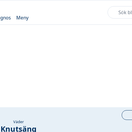
ognos
Meny
Väder
Knutsäng