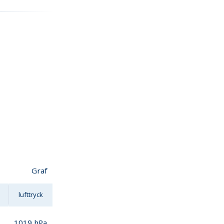
Graf
lufttryck
1019
hPa