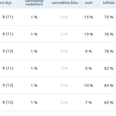
sannolikhet
m/s (by)
sannolikhet åska
moln
luftfukt.
nederbörd
8
(
11
)
1
%
0
%
15
%
73
%
8
(
11
)
1
%
0
%
19
%
76
%
9
(
12
)
1
%
0
%
9
%
78
%
8
(
11
)
1
%
0
%
9
%
82
%
9
(
12
)
1
%
0
%
10
%
84
%
8
(
12
)
1
%
0
%
7
%
85
%