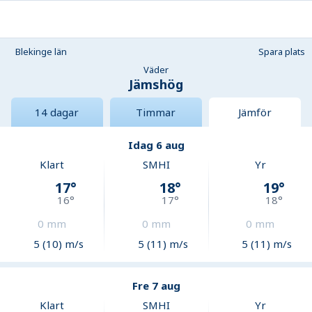
Blekinge län
Spara plats
Väder
Jämshög
14 dagar
Timmar
Jämför
Idag 6 aug
Klart
SMHI
Yr
17
°
18
°
19
°
16
°
17
°
18
°
0
mm
0
mm
0
mm
5 (10) m/s
5 (11) m/s
5 (11) m/s
Fre 7 aug
Klart
SMHI
Yr