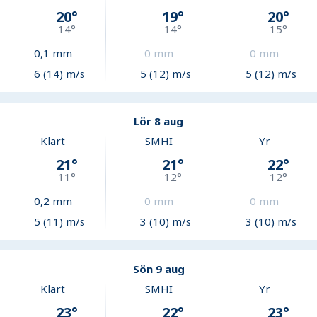
20
°
19
°
20
°
14
°
14
°
15
°
0,1
mm
0
mm
0
mm
6 (14) m/s
5 (12) m/s
5 (12) m/s
Lör 8 aug
Klart
SMHI
Yr
21
°
21
°
22
°
11
°
12
°
12
°
0,2
mm
0
mm
0
mm
5 (11) m/s
3 (10) m/s
3 (10) m/s
Sön 9 aug
Klart
SMHI
Yr
23
°
22
°
23
°