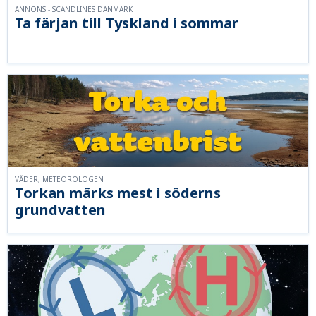
ANNONS - SCANDLINES DANMARK
Ta färjan till Tyskland i sommar
VÄDER, METEOROLOGEN
Torkan märks mest i söderns
grundvatten