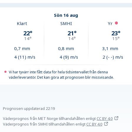
Sön 16 aug
Klart
SMHI
Yr
22
°
21
°
23
°
14
°
14
°
15
°
0,7
mm
0,8
mm
3,1
mm
4 (11) m/s
4 (9) m/s
2 (- -) m/s
Vi har tyvärr inte fått data för hela tidsintervallet från denna
väderleverantör. Det kan göra att prognosen blir missvisande.
Prognosen uppdaterad
22:19
Väderprognos från MET Norge tillhandahållen
enligt
CC BY 4.0
Väderprognos från SMHI tillhandahållen
enligt
CC BY 4.0