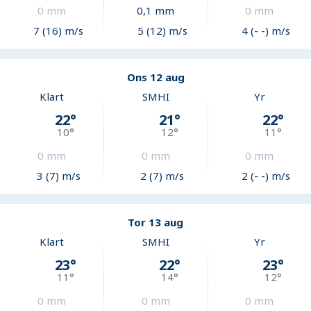
0
mm
0,1
mm
0
mm
7 (16) m/s
5 (12) m/s
4 (- -) m/s
Ons 12 aug
Klart
SMHI
Yr
22
°
21
°
22
°
10
°
12
°
11
°
0
mm
0
mm
0
mm
3 (7) m/s
2 (7) m/s
2 (- -) m/s
Tor 13 aug
Klart
SMHI
Yr
23
°
22
°
23
°
11
°
14
°
12
°
0
mm
0
mm
0
mm