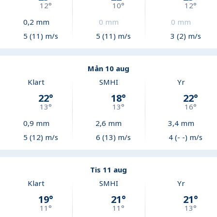
12
°
10
°
12
°
0,2
mm
0
mm
0
mm
5 (11) m/s
5 (11) m/s
3 (2) m/s
Mån 10 aug
Klart
SMHI
Yr
22
°
18
°
22
°
13
°
13
°
16
°
0,9
mm
2,6
mm
3,4
mm
5 (12) m/s
6 (13) m/s
4 (- -) m/s
Tis 11 aug
Klart
SMHI
Yr
19
°
21
°
21
°
11
°
11
°
13
°