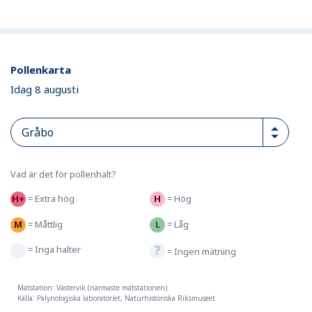
Pollenkarta
Idag 8 augusti
Vad är det för pollenhalt?
=
Extra hög
=
Hög
=
Måttlig
=
Låg
=
Inga halter
=
Ingen mätning
Mätstation: Västervik (närmaste mätstationen)
Källa: Palynologiska laboratoriet, Naturhistoriska Riksmuseet