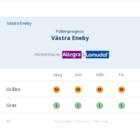
Västra Eneby
Pollenprognos
Västra Eneby
PRESENTERAS AV
Idag
Sön
Mån
Tis
Gråbo
Gräs
Al
Inga halter
.
Säsong ≈ feb-maj
.