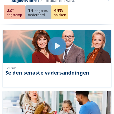
Augustivädret:
Så brukar det vara...
22°
14
44%
dagar m.
dagstemp
nederbörd
solsken
TV4 PLAY
Se den senaste vädersändningen