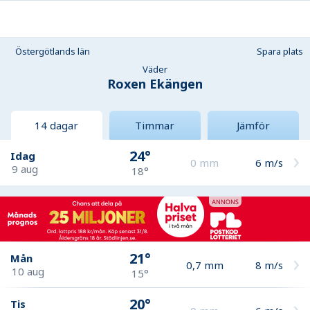
Östergötlands län
Spara plats
Väder
Roxen Ekängen
14 dagar
Timmar
Jämför
24°
Idag
0
mm
6
m/s
9 aug
18°
21°
Mån
0,7
mm
8
m/s
10 aug
15°
20°
Tis