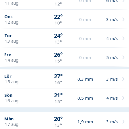
0
mm
6
m/s
11 aug
12°
22°
Ons
0
mm
3
m/s
12 aug
10°
24°
Tor
0
mm
4
m/s
13 aug
13°
26°
Fre
0
mm
5
m/s
14 aug
15°
27°
Lör
0,3
mm
3
m/s
15 aug
16°
21°
Sön
0,5
mm
4
m/s
16 aug
15°
20°
Mån
1,9
mm
3
m/s
17 aug
13°