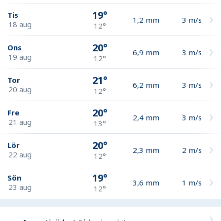
19°
Tis
1,2
mm
3
m/s
18 aug
12°
20°
Ons
6,9
mm
3
m/s
19 aug
12°
21°
Tor
6,2
mm
3
m/s
20 aug
12°
20°
Fre
2,4
mm
3
m/s
21 aug
13°
20°
Lör
2,3
mm
2
m/s
22 aug
12°
19°
Sön
3,6
mm
1
m/s
23 aug
12°