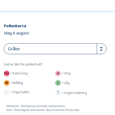
Pollenkarta
Idag 6 augusti
Vad är det för pollenhalt?
=
Extra hög
=
Hög
=
Måttlig
=
Låg
=
Inga halter
=
Ingen mätning
Mätstation: Norrköping (närmaste mätstationen)
Källa: Palynologiska laboratoriet, Naturhistoriska Riksmuseet